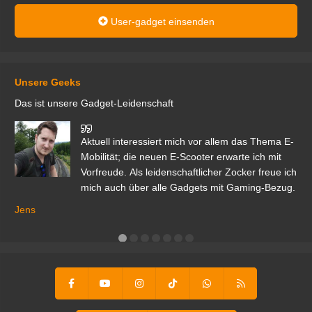
User-gadget einsenden
Unsere Geeks
Das ist unsere Gadget-Leidenschaft
den
Aktuell interessiert mich vor allem das Thema E-
r.
Mobilität; die neuen E-Scooter erwarte ich mit
Vorfreude. Als leidenschaftlicher Zocker freue ich
mich auch über alle Gadgets mit Gaming-Bezug.
Ma
ga
Jens
er