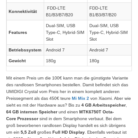
FDD-LTE
FDD-LTE
Konnektivität
B1/B3/B7/B20
B1/B3/B7/B20
Dual-SIM, USB
Dual-SIM, USB
Features
Type-C, Hybrid-SIM
Type-C, Hybrid-SIM
Slot
Slot
Betriebssystem
Android 7
Android 7
Gewicht
180g
180g
Mit einem Preis um die 100€ kann man die günstigste Variante
des randlosen Smartphones bestellen. Damit befindet sich das
UMIDIGI Crystal vom Preis her in einem komplett anderen
Preissegment als das 450€ teure
Mi Mix 2
von Xiaomi. Aber wie
sieht es mit der Hardware aus? Bis zu
4 GB Arbeitsspeicher
,
64 GB internen Speicher
und einen
MTK6750T Octa-
Core
Prozessor
sind in dem Smartphone verbaut. Bei dem
groß beworbenen randlosen Display handelt es sich übrigens
um ein
5,5 Zoll
großes
Full HD Display
. Ebenfalls verbaut ist