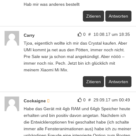
Hab mir was anderes bestellt
Zitieren
Antworten
0
#
10.08.17 um 18:35
Carry
Tjoa, eigentlich wollte ich mir das Crystal kaufen. Aber
UMI kommt ja net aus den Pötten, immer noch nicht.
Pre Sale war ja schon mal angekündigt. Aber nööö –
immer noch nix. Pech. Jetzt bin ich glücklich mit
meinem Xiaomi Mi Mix.
Zitieren
Antworten
0
#
29.09.17 um 00:49
Cockaigne
Habe das Gerät mit 4gb RAM und 64gb Speicher heute
erhalten und bin positiv davon angetan. Nachdem ich
die Entwickleroptionen frei geschaltet habe (ich schalte
immer alle Fensteranimationen aus) habe ich zu meiner
unbändigen Freude eine integrierte Option zum Rooten