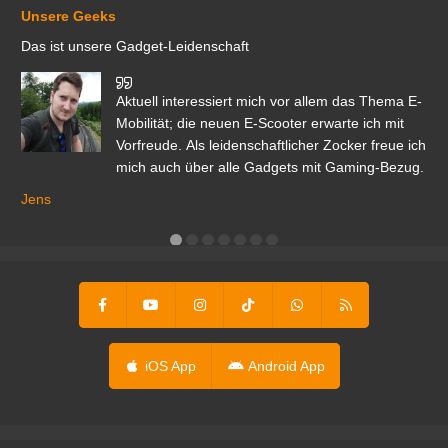
Unsere Geeks
Das ist unsere Gadget-Leidenschaft
den
Aktuell interessiert mich vor allem das Thema E-
r.
Mobilität; die neuen E-Scooter erwarte ich mit
Vorfreude. Als leidenschaftlicher Zocker freue ich
mich auch über alle Gadgets mit Gaming-Bezug.
Ma
ga
Jens
er
iOS App
Android App