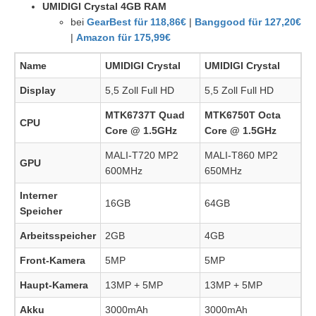
UMIDIGI Crystal 4GB RAM
bei
GearBest für 118,86€
|
Banggood für 127,20€
|
Amazon für 175,99€
Name
UMIDIGI Crystal
UMIDIGI Crystal
Display
5,5 Zoll Full HD
5,5 Zoll Full HD
MTK6737T Quad
MTK6750T Octa
CPU
Core @ 1.5GHz
Core @ 1.5GHz
MALI-T720 MP2
MALI-T860 MP2
GPU
600MHz
650MHz
Interner
16GB
64GB
Speicher
Arbeitsspeicher
2GB
4GB
Front-Kamera
5MP
5MP
Haupt-Kamera
13MP + 5MP
13MP + 5MP
Akku
3000mAh
3000mAh