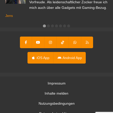
Vorfreude. Als leidenschaftlicher Zocker freue ich
mich auch über alle Gadgets mit Gaming-Bezug.
Ma
ga
Jens
er
iOS App
Android App
Impressum
Inhalte melden
Nutzungsbedingungen