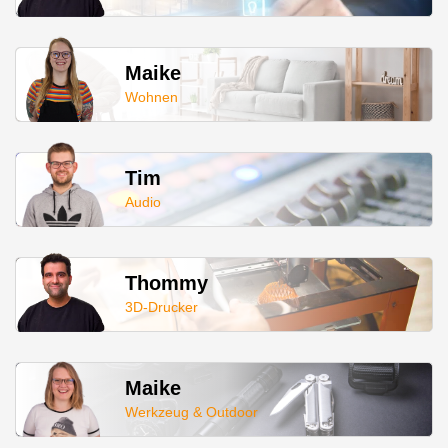
Maike
Wohnen
Tim
Audio
Thommy
3D-Drucker
Maike
Werkzeug & Outdoor