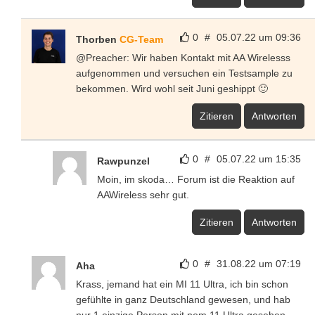
0
#
05.07.22 um 09:36
Thorben
CG-Team
@Preacher: Wir haben Kontakt mit AA Wirelesss
aufgenommen und versuchen ein Testsample zu
bekommen. Wird wohl seit Juni geshippt 🙂
Zitieren
Antworten
0
#
05.07.22 um 15:35
Rawpunzel
Moin, im skoda… Forum ist die Reaktion auf
AAWireless sehr gut.
Zitieren
Antworten
0
#
31.08.22 um 07:19
Aha
Krass, jemand hat ein MI 11 Ultra, ich bin schon
gefühlte in ganz Deutschland gewesen, und hab
nur 1 einzige Person mit nem 11 Ultra gesehen,