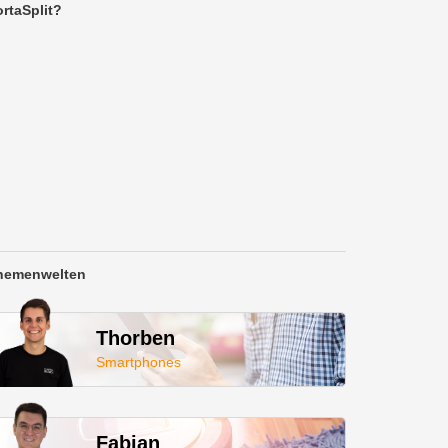
rtaSplit?
hemenwelten
Thorben
Smartphones
Fabian