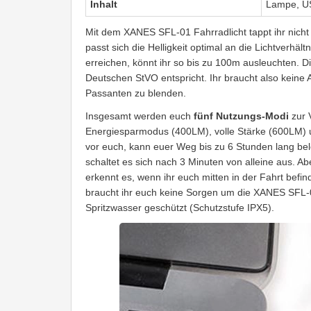
Inhalt
Lampe, U
Mit dem XANES SFL-01 Fahrradlicht tappt ihr nich
passt sich die Helligkeit optimal an die Lichtverh
erreichen, könnt ihr so bis zu 100m ausleuchten. D
Deutschen StVO entspricht. Ihr braucht also kein
Passanten zu blenden.
Insgesamt werden euch
fünf Nutzungs-Modi
zur 
Energiesparmodus (400LM), volle Stärke (600LM) un
vor euch, kann euer Weg bis zu 6 Stunden lang bel
schaltet es sich nach 3 Minuten von alleine aus. A
erkennt es, wenn ihr euch mitten in der Fahrt befi
braucht ihr euch keine Sorgen um die XANES SFL-0
Spritzwasser geschützt (Schutzstufe IPX5).