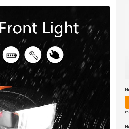
N
ko
N