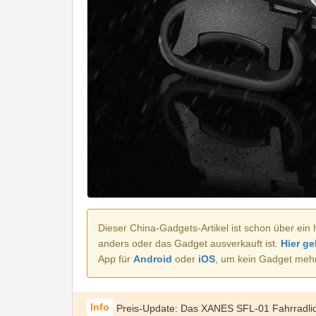
Dieser China-Gadgets-Artikel ist schon über ein 
anders oder das Gadget ausverkauft ist.
Hier ge
App für
Android
oder
iOS
, um kein Gadget meh
Preis-Update: Das XANES SFL-01 Fahrradli