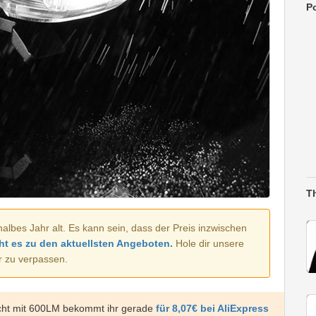
Po
T
halbes Jahr alt. Es kann sein, dass der Preis inzwischen
ht es zu den aktuellsten Angeboten.
Hole dir unsere
r zu verpassen.
cht mit 600LM bekommt ihr gerade
für 8,07€ bei AliExpress