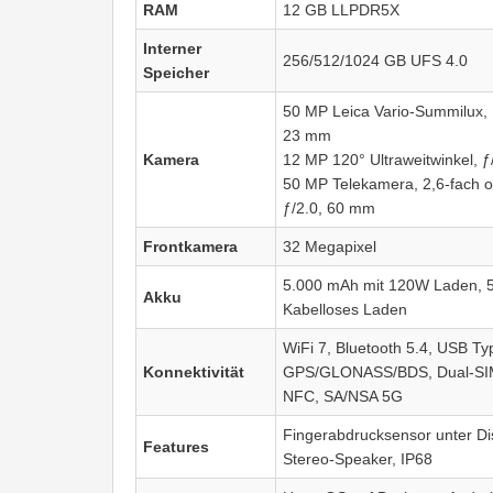
RAM
12 GB LLPDR5X
Interner
256/512/1024 GB UFS 4.0
Speicher
50 MP Leica Vario-Summilux, 
23 mm
Kamera
12 MP 120° Ultraweitwinkel, 
50 MP Telekamera, 2,6-fach o
ƒ/2.0, 60 mm
Frontkamera
32 Megapixel
5.000 mAh mit 120W Laden,
Akku
Kabelloses Laden
WiFi 7, Bluetooth 5.4, USB Ty
Konnektivität
GPS/GLONASS/BDS, Dual-SIM
NFC, SA/NSA 5G
Fingerabdrucksensor unter Di
Features
Stereo-Speaker, IP68