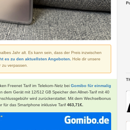
Po
halbes Jahr alt. Es kann sein, dass der Preis inzwischen
ht es zu den aktuellsten Angeboten.
Hole dir unsere
r zu verpassen.
T
rken Freenet Tarif im Telekom-Netz bei
Gomibo für einmalig
n dem Gerät mit 12/512 GB Speicher den Allnet-Tarif mit 40
schlussgebühr wird zurückerstattet. Mit dem Wechselbonus
hr für das Smartphone inklusive Tarif
463,71€.