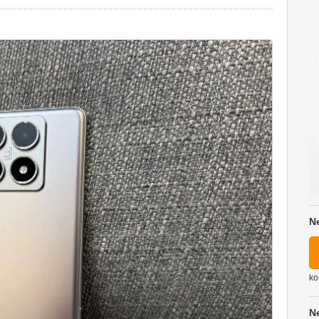
N
ko
N