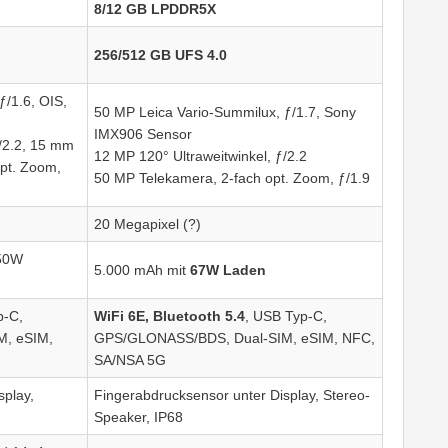
8/12 GB LPDDR5X
256/512 GB UFS 4.0
ƒ/1.6, OIS,
50 MP Leica Vario-Summilux, ƒ/1.7, Sony
IMX906 Sensor
ƒ/2.2, 15 mm
12 MP 120° Ultraweitwinkel, ƒ/2.2
pt. Zoom,
50 MP Telekamera, 2-fach opt. Zoom, ƒ/1.9
20 Megapixel (?)
 50W
5.000 mAh mit
67W Laden
p-C,
WiFi 6E, Bluetooth 5.4
, USB Typ-C,
, eSIM,
GPS/GLONASS/BDS, Dual-SIM, eSIM, NFC,
SA/NSA 5G
splay,
Fingerabdrucksensor unter Display, Stereo-
Speaker, IP68