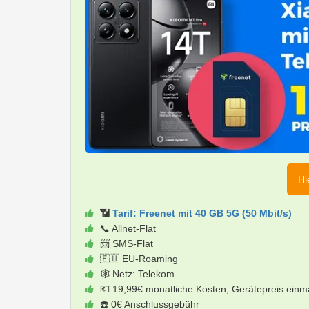
Hi
📶
Tarif: Freenet mit 40 GB 5G (50 Mbit/s)
📞 Allnet-Flat
📨 SMS-Flat
🇪🇺 EU-Roaming
🕸️ Netz: Telekom
💶 19,99€ monatliche Kosten, Gerätepreis einm
☎️ 0€ Anschlussgebühr