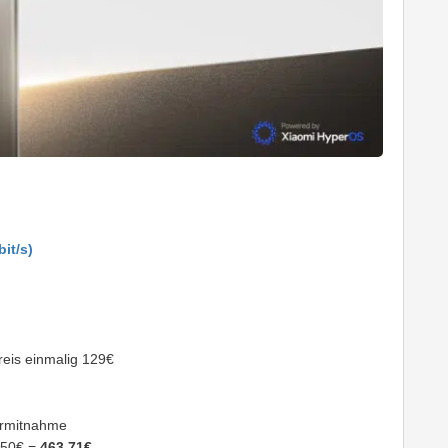
it/s)
reis einmalig 129€
ermitnahme
150€ =
463,71€