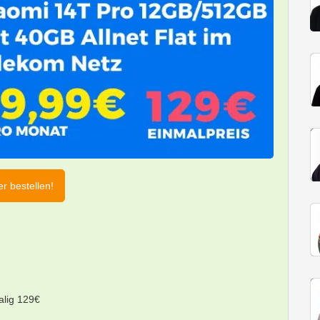
er bestellen!
alig 129€