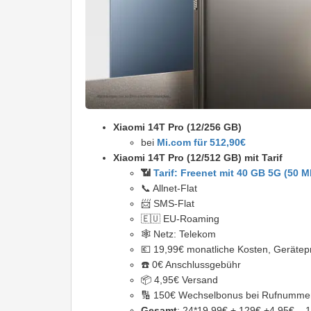
Xiaomi 14T Pro (12/256 GB)
bei
Mi.com für 512,90€
Xiaomi 14T Pro (12/512 GB) mit Tarif
📶
Tarif: Freenet mit 40 GB 5G (50 Mb
📞 Allnet-Flat
📨 SMS-Flat
🇪🇺 EU-Roaming
🕸️ Netz: Telekom
💶 19,99€ monatliche Kosten, Gerätep
☎️ 0€ Anschlussgebühr
📦 4,95€ Versand
🔢 150€ Wechselbonus bei Rufnumm
Gesamt
: 24*19,99€ + 129€ +4,95€ – 