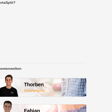
rtaSplit?
hemenwelten
Thorben
Smartphones
Fabian