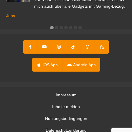
mich auch über alle Gadgets mit Gaming-Bezug.
Ma
ga
Jens
er
iOS App
Android App
Impressum
Inhalte melden
Nutzungsbedingungen
Datenschutzerklärung