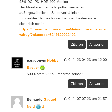
98% DCI-P3, HDR 400 Monitor.
Der Monitor ist deutlich größer, weil er ein
außergewöhnliches Seitenverhätlnis hat.
Ein direkter Vergleich zwischen den beiden wäre
sicherlich schön
https://consumer.huawei.com/de/monitors/matevie
w/buy/?skucode=8249120022402
Zitieren
Antworten
0
#
23.04.23 um 12:00
paradonym
Hobby-
Bastler
500 € statt 390 € – merkste selbst?
Zitieren
Antworten
0
#
07.07.23 um 21:57
Bernardo
Gadget-
Nerd