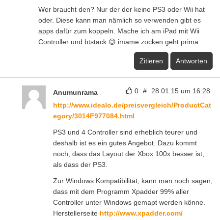
Wer braucht den? Nur der der keine PS3 oder Wii hat
oder. Diese kann man nämlich so verwenden gibt es
apps dafür zum koppeln. Mache ich am iPad mit Wii
Controller und btstack 😉 imame zocken geht prima
Zitieren
Antworten
0
#
28.01.15 um 16:28
Anumunrama
http://www.idealo.de/preisvergleich/ProductCat
egory/3014F977084.html
PS3 und 4 Controller sind erheblich teurer und
deshalb ist es ein gutes Angebot. Dazu kommt
noch, dass das Layout der Xbox 100x besser ist,
als dass der PS3.
Zur Windows Kompatibilität, kann man noch sagen,
dass mit dem Programm Xpadder 99% aller
Controller unter Windows gemapt werden könne.
Herstellerseite
http://www.xpadder.com/