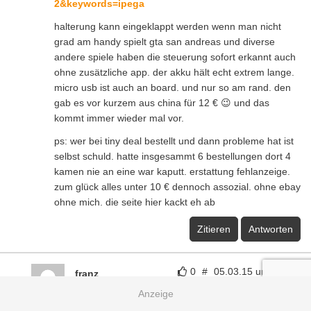
2&keywords=ipega
halterung kann eingeklappt werden wenn man nicht
grad am handy spielt gta san andreas und diverse
andere spiele haben die steuerung sofort erkannt auch
ohne zusätzliche app. der akku hält echt extrem lange.
micro usb ist auch an board. und nur so am rand. den
gab es vor kurzem aus china für 12 € 😉 und das
kommt immer wieder mal vor.
ps: wer bei tiny deal bestellt und dann probleme hat ist
selbst schuld. hatte insgesammt 6 bestellungen dort 4
kamen nie an eine war kaputt. erstattung fehlanzeige.
zum glück alles unter 10 € dennoch assozial. ohne ebay
ohne mich. die seite hier kackt eh ab
Zitieren
Antworten
0
#
05.03.15 um 22:19
franz
bzgl. Ipega PG-9021: