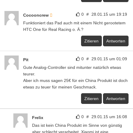
0
#
28.01.15 um 19:19
Cocooncrew
Funktioniert das Pad auch mit einem Nicht gerootetem
HTC One für Real Racing o. Ä.?
Zitieren
Antworten
0
#
29.01.15 um 01:09
Pit
Gute Analog-Controller sind mitunter natürlich etwas
teurer.
Aber ich muss sagen 25€ für ein China Produkt ist doch
etwas zu teuer für meinen Geschmack.
Zitieren
Antworten
0
#
29.01.15 um 16:08
Frelix
Das ist kein China Produkt im Sinne von günstig
aber schlecht verarbeitet. Xiaomi ist eine