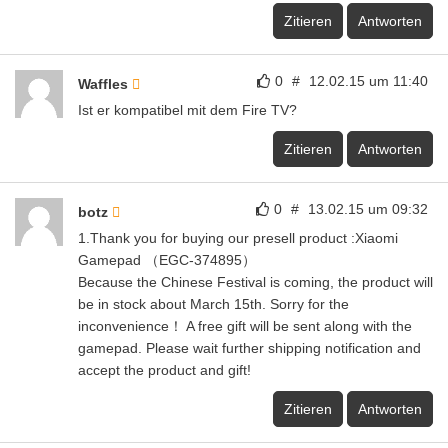
Zitieren
Antworten
0
#
12.02.15 um 11:40
Waffles
Ist er kompatibel mit dem Fire TV?
Zitieren
Antworten
0
#
13.02.15 um 09:32
botz
1.Thank you for buying our presell product :Xiaomi
Gamepad （EGC-374895）
Because the Chinese Festival is coming, the product will
be in stock about March 15th. Sorry for the
inconvenience！ A free gift will be sent along with the
gamepad. Please wait further shipping notification and
accept the product and gift!
Zitieren
Antworten