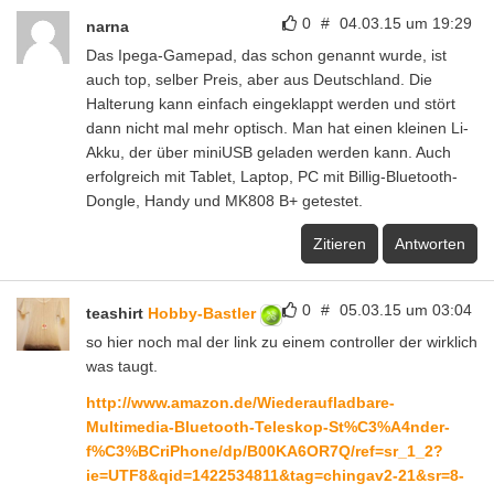
0
#
04.03.15 um 19:29
narna
Das Ipega-Gamepad, das schon genannt wurde, ist
auch top, selber Preis, aber aus Deutschland. Die
Halterung kann einfach eingeklappt werden und stört
dann nicht mal mehr optisch. Man hat einen kleinen Li-
Akku, der über miniUSB geladen werden kann. Auch
erfolgreich mit Tablet, Laptop, PC mit Billig-Bluetooth-
Dongle, Handy und MK808 B+ getestet.
Zitieren
Antworten
0
#
05.03.15 um 03:04
teashirt
Hobby-Bastler
so hier noch mal der link zu einem controller der wirklich
was taugt.
http://www.amazon.de/Wiederaufladbare-
Multimedia-Bluetooth-Teleskop-St%C3%A4nder-
f%C3%BCriPhone/dp/B00KA6OR7Q/ref=sr_1_2?
ie=UTF8&qid=1422534811&tag=chingav2-21&sr=8-