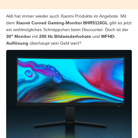
Aldi hat immer wieder auch Xiaomi Produkte im Angebote. Mit
dem
Xiaomi Curved Gaming-Monitor BHR5116GL
gibt es jetzt
ein wohlmögliches Schnäppchen beim Discounter. Doch ist der
30″ Monitor
mit
200 Hz
Bildwiederholrate
und
WFHD-
Auflösung
überhaupt sein Geld wert?