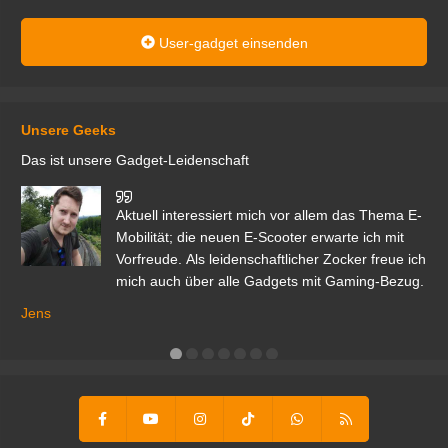
User-gadget einsenden
Unsere Geeks
Das ist unsere Gadget-Leidenschaft
den
Aktuell interessiert mich vor allem das Thema E-
r.
Mobilität; die neuen E-Scooter erwarte ich mit
Vorfreude. Als leidenschaftlicher Zocker freue ich
mich auch über alle Gadgets mit Gaming-Bezug.
Ma
ga
Jens
er