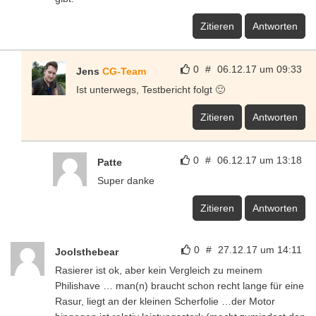
Zitieren
Antworten
0
#
06.12.17 um 09:33
Jens
CG-Team
Ist unterwegs, Testbericht folgt 🙂
Zitieren
Antworten
0
#
06.12.17 um 13:18
Patte
Super danke
Zitieren
Antworten
0
#
27.12.17 um 14:11
Joolsthebear
Rasierer ist ok, aber kein Vergleich zu meinem
Philishave … man(n) braucht schon recht lange für eine
Rasur, liegt an der kleinen Scherfolie …der Motor