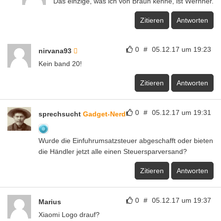
Das einzige, was ich von Braun kenne, ist Wernher.
Zitieren
Antworten
0
#
05.12.17 um 19:23
nirvana93
Kein band 20!
Zitieren
Antworten
0
#
05.12.17 um 19:31
sprechsucht
Gadget-Nerd
Wurde die Einfuhrumsatzsteuer abgeschafft oder bieten
die Händler jetzt alle einen Steuersparversand?
Zitieren
Antworten
0
#
05.12.17 um 19:37
Marius
Xiaomi Logo drauf?