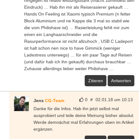
hingegen ist relativ leistungsstark (macht zumindest den
Eindruck) … Hab ihn mir als Reiserasierer gekauft …
Hands On Feeling ist Xiaomi typisch Premium (n fetter
Block Aluminium und ne Kappe die 3 mal so stabil wie
die vom Philishave ist) … Rasierleistung fehlt mir zum
einen ein Langhaarschneider und die
Rasurperformance ist nicht allzuhoch , USB C Ladeport
ist halt schon nen nice to have Gimmick (weniger
Ladestress unterwegs) … für ein paar Tage auf Reisen
(und dafür hab ich ihn gekauft) durchaus brauchbar …
Zuhause allerdings lieber weiter Philishave …
Zitieren
Antworten
0
#
02.01.18 um 10:13
Jens
CG-Team
Danke für die Infos. Hab ihn jetzt selbst mal
ausprobiert und teile deine Meinung bisher absolut.
Werde demnächst mal Erfahrungen oben im Artikel
ergänzen.