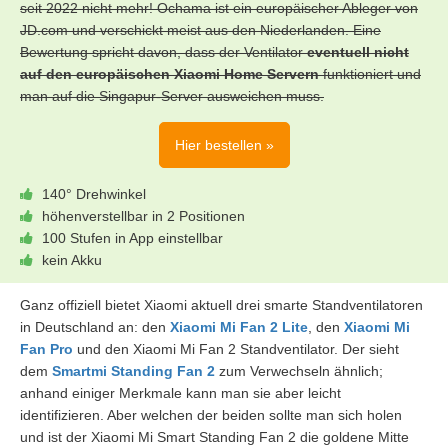
seit 2022 nicht mehr! Ochama ist ein europäischer Ableger von
JD.com und verschickt meist aus den Niederlanden. Eine
Bewertung spricht davon, dass der Ventilator
eventuell nicht
auf den europäischen Xiaomi Home Servern
funktioniert und
man auf die Singapur-Server ausweichen muss.
Hier bestellen »
140° Drehwinkel
höhenverstellbar in 2 Positionen
100 Stufen in App einstellbar
kein Akku
Ganz offiziell bietet Xiaomi aktuell drei smarte Standventilatoren
in Deutschland an: den
Xiaomi Mi Fan 2 Lite
, den
Xiaomi Mi
Fan Pro
und den Xiaomi Mi Fan 2 Standventilator. Der sieht
dem
Smartmi Standing Fan 2
zum Verwechseln ähnlich;
anhand einiger Merkmale kann man sie aber leicht
identifizieren. Aber welchen der beiden sollte man sich holen
und ist der Xiaomi Mi Smart Standing Fan 2 die goldene Mitte