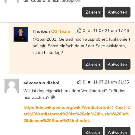
der Code wird nicht akzeptiert
Zitieren
Antworten
0
#
11.07.21 um 17:46
Thorben
CG-Team
@Span2001: Geraed noch ausprobiert, funktioniert
bei mir. Sonst einfach da auf der Seite aktivieren,
ist da hinterlegt!
Zitieren
Antworten
0
#
11.07.21 um 21:35
advocatus diaboli
Wie ist das eigentlich mit dem Ventilatortod? Trifft das
hier auch zu? 😀
https://de.wikipedia.org/wiki/Ventilatortod#:~:text=D
er%20Ventilatortod%20ist%20ein%20in,sich%20in%
20diesem%20Raum%20befindet.
Zitieren
Antworten