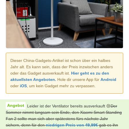
Dieser China-Gadgets-Artikel ist schon über ein halbes
Jahr alt. Es kann sein, dass der Preis inzwischen anders
oder das Gadget ausverkauft ist.
Hier geht es zu den
aktuellsten Angeboten.
Hole dir unsere App für
Android
oder
iOS
, um kein Gadget mehr zu verpassen.
Leider ist der Ventilator bereits ausverkauft 😢
Der
Sommer nimmt langsam sein Ende, den Xiaomi Smart Standing
Fan 2 sollte man sich aber spätestens fürs nächste Jahr
sichern, denn für den
niedrigen Preis von 49,99€
gab es ihn