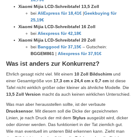
Xiaomi Mijia LCD-Schreibtafel 13,5 Zoll
bei
AliExpress für 18,41€
|
Geekbuying für
25,19€
Xiaomi Mijia LCD-Schreibtafel 16 Zoll
bei
Aliexpress für 42,18€
Xiaomi Mijia LCD-Schreibtafel 20 Zoll
bei
Banggood für 37,15€
– Gutschein:
BGGEM861
|
Aliexpress für 37,91€
Was ist anders zur Konkurrenz?
Ehrlich gesagt nicht viel. Mit einem
10 Zoll Bildschirm
und
einer Gesamtgröße von
17,3 cm x 24,4 cm x 0,7 cm
ist diese
Tafel nicht wirklich größer oder kleiner als ähnliche Modelle. Die
13,5 Zoll Version
macht da auch keinen wirklichen Unterschied.
Was man aber herausstellen sollte, ist der verbaute
Drucksensor
. Mit diesem soll die Dicke der gezeichneten
Linien, je nach Druck der mit dem
Stylus
ausgeübt wird, dicker
oder dünner werden. Das funktioniert in der Tat ziemlich gut.
Wie man eventuell im unteren Bild erkennen kann. Zieht man