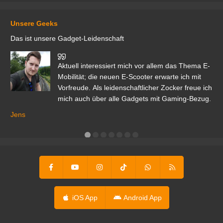
Unsere Geeks
Das ist unsere Gadget-Leidenschaft
den
Aktuell interessiert mich vor allem das Thema E-
r.
Mobilität; die neuen E-Scooter erwarte ich mit
Vorfreude. Als leidenschaftlicher Zocker freue ich
mich auch über alle Gadgets mit Gaming-Bezug.
Ma
ga
Jens
er
iOS App
Android App