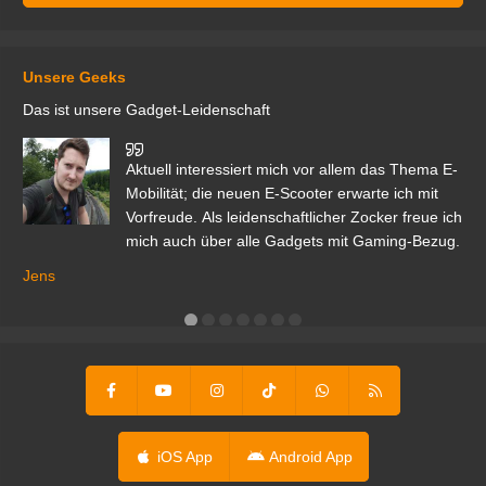
Unsere Geeks
Das ist unsere Gadget-Leidenschaft
den
Aktuell interessiert mich vor allem das Thema E-
r.
Mobilität; die neuen E-Scooter erwarte ich mit
Vorfreude. Als leidenschaftlicher Zocker freue ich
mich auch über alle Gadgets mit Gaming-Bezug.
Ma
ga
Jens
er
iOS App
Android App