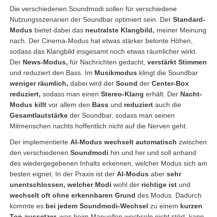
Die verschiedenen Soundmodi sollen für verschiedene
Nutzungsszenarien der Soundbar optimiert sein. Der
Standard-
Modus
bietet dabei das
neutralste Klangbild,
meiner Meinung
nach. Der Cinema-Modus hat etwas stärker betonte Höhen,
sodass das Klangbild insgesamt noch etwas räumlicher wirkt.
Der
News-Modus,
für Nachrichten gedacht,
verstärkt Stimmen
und reduziert den Bass. Im
Musikmodus
klingt die Soundbar
weniger
räumlich,
dabei wird der
Sound
der
Center-Box
reduziert,
sodass man einen
Stereo-Klang
erhält. Der
Nacht-
Modus killt
vor allem den
Bass
und
reduziert
auch die
Gesamtlautstärke
der Soundbar, sodass man seinen
Mitmenschen nachts hoffentlich nicht auf die Nerven geht.
Der implementierte
AI-Modus wechselt automatisch
zwischen
den verschiedenen
Soundmodi
hin und her und soll anhand
des wiedergegebenen Inhalts erkennen, welcher Modus sich am
besten eignet. In der Praxis ist der
AI-Modus
aber
sehr
unentschlossen, welcher Modi
wohl der
richtige ist
und
wechselt oft ohne erkennbaren Grund
des Modus. Dadurch
kommte es
bei jedem Soundmodi-Wechsel
zu einem
kurzen
Ton aussetzer,
was beim Manuellen wechseln nicht stört, kann