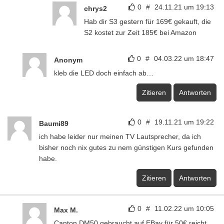
0
#
24.11.21 um 19:13
chrys2
Hab dir S3 gestern für 169€ gekauft, die
S2 kostet zur Zeit 185€ bei Amazon
0
#
04.03.22 um 18:47
Anonym
kleb die LED doch einfach ab…
Zitieren
Antworten
0
#
19.11.21 um 19:22
Baumi89
ich habe leider nur meinen TV Lautsprecher, da ich
bisher noch nix gutes zu nem günstigen Kurs gefunden
habe.
Zitieren
Antworten
0
#
11.02.22 um 10:05
Max M.
Canton DM50 gebraucht auf EBay für 50€ reicht