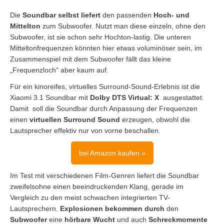
Die
Soundbar selbst liefert
den passenden
Hoch- und
Mittelton
zum Subwoofer. Nutzt man diese einzeln, ohne den
Subwoofer, ist sie schon sehr Hochton-lastig. Die unteren
Mitteltonfrequenzen könnten hier etwas voluminöser sein, im
Zusammenspiel mit dem Subwoofer fällt das kleine
„Frequenzloch“ aber kaum auf.
Für ein kinoreifes, virtuelles Surround-Sound-Erlebnis ist die
Xiaomi 3.1 Soundbar mit
Dolby DTS Virtual: X
ausgestattet.
Damit soll die Soundbar durch Anpassung der Frequenzen
einen
virtuellen Surround Sound
erzeugen, obwohl die
Lautsprecher effektiv nur von vorne beschallen.
bei Amazon kaufen »
Im Test mit verschiedenen Film-Genren liefert die Soundbar
zweifelsohne einen beeindruckenden Klang, gerade im
Vergleich zu den meist schwachen integrierten TV-
Lautsprechern.
Explosionen bekommen durch
den
Subwoofer
eine
hörbare Wucht
und auch
Schreckmomente