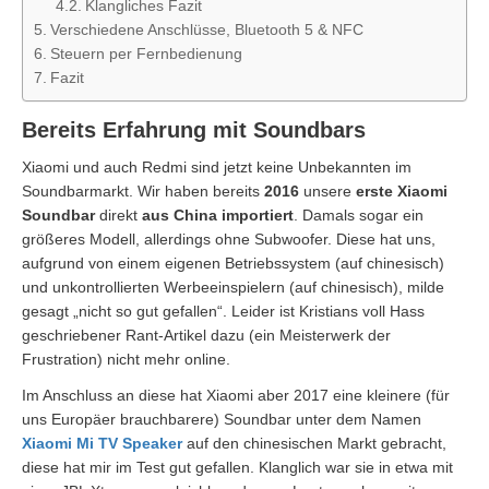
Klangliches Fazit
Verschiedene Anschlüsse, Bluetooth 5 & NFC
Steuern per Fernbedienung
Fazit
Bereits Erfahrung mit Soundbars
Xiaomi und auch Redmi sind jetzt keine Unbekannten im
Soundbarmarkt. Wir haben bereits
2016
unsere
erste Xiaomi
Soundbar
direkt
aus China importiert
. Damals sogar ein
größeres Modell, allerdings ohne Subwoofer. Diese hat uns,
aufgrund von einem eigenen Betriebssystem (auf chinesisch)
und unkontrollierten Werbeeinspielern (auf chinesisch), milde
gesagt „nicht so gut gefallen“. Leider ist Kristians voll Hass
geschriebener Rant-Artikel dazu (ein Meisterwerk der
Frustration) nicht mehr online.
Im Anschluss an diese hat Xiaomi aber 2017 eine kleinere (für
uns Europäer brauchbarere) Soundbar unter dem Namen
Xiaomi Mi TV Speaker
auf den chinesischen Markt gebracht,
diese hat mir im Test gut gefallen. Klanglich war sie in etwa mit