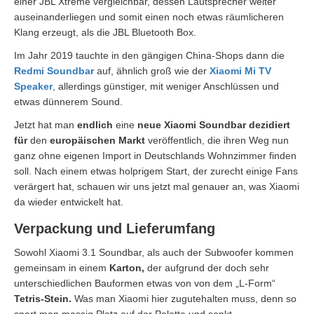
einer JBL Xtreme vergleichbar, dessen Lautsprecher weiter
auseinanderliegen und somit einen noch etwas räumlicheren
Klang erzeugt, als die JBL Bluetooth Box.
Im Jahr 2019 tauchte in den gängigen China-Shops dann die
Redmi Soundbar
auf, ähnlich groß wie der
Xiaomi Mi TV
Speaker
, allerdings günstiger, mit weniger Anschlüssen und
etwas dünnerem Sound.
Jetzt hat man
endlich
eine
neue Xiaomi Soundbar dezidiert
für
den
europäischen Markt
veröffentlich, die ihren Weg nun
ganz ohne eigenen Import in Deutschlands Wohnzimmer finden
soll. Nach einem etwas holprigem Start, der zurecht einige Fans
verärgert hat, schauen wir uns jetzt mal genauer an, was Xiaomi
da wieder entwickelt hat.
Verpackung und Lieferumfang
Sowohl Xiaomi 3.1 Soundbar, als auch der Subwoofer kommen
gemeinsam in einem
Karton,
der aufgrund der doch sehr
unterschiedlichen Bauformen etwas von von dem „L-Form“
Tetris-Stein.
Was man Xiaomi hier zugutehalten muss, denn so
spart man massig Platz auf der Palette und senkt