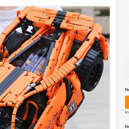
N
ko
N