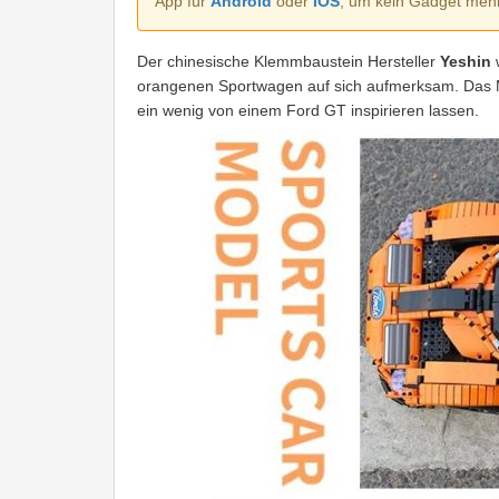
App für
Android
oder
iOS
, um kein Gadget meh
Der chinesische Klemmbaustein Hersteller
Yeshin
w
orangenen Sportwagen auf sich aufmerksam. Das Mo
ein wenig von einem Ford GT inspirieren lassen.