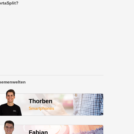
rtaSplit?
hemenwelten
Thorben
Smartphones
Fabian