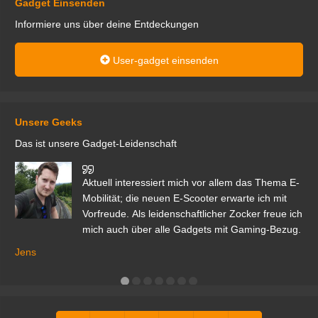
Gadget Einsenden
Informiere uns über deine Entdeckungen
User-gadget einsenden
Unsere Geeks
Das ist unsere Gadget-Leidenschaft
den
Aktuell interessiert mich vor allem das Thema E-
r.
Mobilität; die neuen E-Scooter erwarte ich mit
Vorfreude. Als leidenschaftlicher Zocker freue ich
mich auch über alle Gadgets mit Gaming-Bezug.
Ma
ga
Jens
er