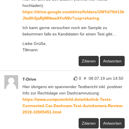
hochladen):
https://drive.google.com/drive/folders/1NfYd7lfd13b
JIw0h3jaRjlMNwaAYnN9v?usp=sharing
Ich kann gerne versuchen noch ein Sample zu
bekommen falls es Kandidaten für einen Test gibt…
Liebe Grüße,
Tillmann
Zitieren
Antworten
0
#
08.07.19 um 14:50
T-Drive
Hier übrigens ein spannender Testbericht inkl. positiver
Info zur Rechtslage von Dashcamnutzung:
https://www.computerbild.de/artikel/cb-Tests-
Connected-Car-Dashcam-Test-Autokamera-Review-
2019-10505451.html
Zitieren
Antworten