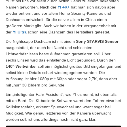
YI ist bei uns vor allem durch Action Cams zu einem bekannten
Namen geworden. Nach der
YI 4K+
hat man sich davon aber
wieder entfernt und vor allem Home Security-Kameras und
Dashcams entwickelt, für die es vor allem in China einen
größeren Markt gibt. Auch wir haben in der Vergangenheit mit
der
YI Ultra
schon eine Dashcam des Herstellers getestet.
Die Nightscape Dashcam ist mit einem
Sony STARVIS Sensor
ausgestattet, der auch bei Nacht und schlechten
Lichtverhältnissen beste Aufnahmen garantieren soll. Über
sechs Linsen wird das einfallende Licht gebündelt. Durch den
140°-Weitwinkel
soll ein möglichst großes Bild eingefangen und
selbst kleine Details scharf wiedergegeben werden. Die
Auflösung ist hier 1080p mit 60fps oder sogar 2,7K, dann aber
mit „nur“ 30 Bildern pro Sekunde.
Ein „intelligenter Fahr-Assistent“, wie YI es nennt, ist ebenfalls
mit an Bord. Die KI-basierte Software warnt den Fahrer etwa bei
Kollisionsgefahr, erkennt Spurwechsel und warnt sogar bei
Müdigkeit. Wie genau letzteres von der Kamera überwacht
werden soll, ist uns allerdings noch nicht ganz klar.