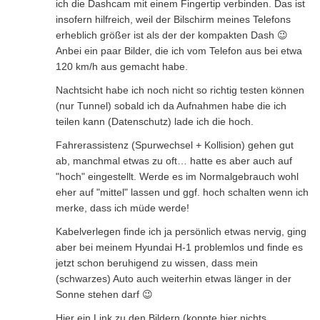
ich die Dashcam mit einem Fingertip verbinden. Das ist
insofern hilfreich, weil der Bilschirm meines Telefons
erheblich größer ist als der der kompakten Dash 😉
Anbei ein paar Bilder, die ich vom Telefon aus bei etwa
120 km/h aus gemacht habe.
Nachtsicht habe ich noch nicht so richtig testen können
(nur Tunnel) sobald ich da Aufnahmen habe die ich
teilen kann (Datenschutz) lade ich die hoch.
Fahrerassistenz (Spurwechsel + Kollision) gehen gut
ab, manchmal etwas zu oft… hatte es aber auch auf
"hoch" eingestellt. Werde es im Normalgebrauch wohl
eher auf "mittel" lassen und ggf. hoch schalten wenn ich
merke, dass ich müde werde!
Kabelverlegen finde ich ja persönlich etwas nervig, ging
aber bei meinem Hyundai H-1 problemlos und finde es
jetzt schon beruhigend zu wissen, dass mein
(schwarzes) Auto auch weiterhin etwas länger in der
Sonne stehen darf 😉
Hier ein Link zu den Bildern (konnte hier nichts