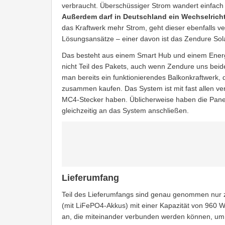
verbraucht. Überschüssiger Strom wandert einfach 
Außerdem darf in Deutschland ein Wechselrichte
das Kraftwerk mehr Strom, geht dieser ebenfalls ver
Lösungsansätze – einer davon ist das Zendure So
Das besteht aus einem Smart Hub und einem Energi
nicht Teil des Pakets, auch wenn Zendure uns beides
man bereits ein funktionierendes Balkonkraftwerk,
zusammen kaufen. Das System ist mit fast allen ve
MC4-Stecker haben. Üblicherweise haben die Pane
gleichzeitig an das System anschließen.
Lieferumfang
Teil des Lieferumfangs sind genau genommen nur z
(mit LiFePO4-Akkus) mit einer Kapazität von 960 Wh
an, die miteinander verbunden werden können, um