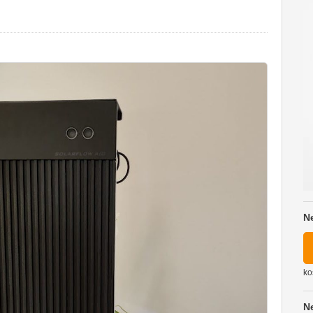
N
ko
N