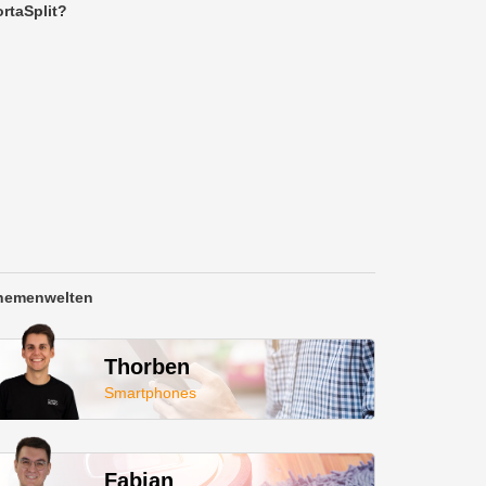
rtaSplit?
hemenwelten
Thorben
Smartphones
Fabian