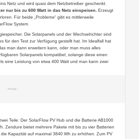
ins Netz und wird quasi dem Netzbetreiber geschenkt.
r nur bis zu 600 Watt in das Netz einspeisen.
Erzeugt
loren. Für beide „Probleme“ gibt es mittlerweile
larFlow System.
espeicher. Die Solarpanels und der Wechselrichter sind
 für den Test zur Verfügung gestellt hat. Im Idealfall hat
 das man dann erweitern kann, oder man muss alles
rfügbaren Solarpanels kompatibel, solange diese einen
ls eine Leistung von etwa 400 Watt und man kann zwei
wei Teile: Der SolarFlow PV Hub und die Batterie AB1000
. Zendure bietet mehrere Pakete mit bis zu vier Batterien
 die Kapazität auf maximal 3840 Wh zu erhöhen. Zum PV