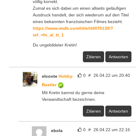
völlig korrekt.
Zumal es sich dabei um einen allseits geläufigen
Ausdruck handelt, der sich wiederum auf den Titel
eines bekannten französischen Filmes bezieht.
https://www.imdb.com/title/tt0070130/?
ref_=fn_al_tt_1
Du ungebildeter Kretin!
Zitieren
Antworten
0
#
26.04.22 um 20:40
elconte
Hobby-
Bastler
Mit Kretin kannst du gerne deine
Verwandtschaft bezeichnen.
Zitieren
Antworten
0
#
26.04.22 um 22:16
ebola