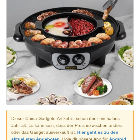
Dieser China-Gadgets-Artikel ist schon über ein halbes
Jahr alt. Es kann sein, dass der Preis inzwischen anders
oder das Gadget ausverkauft ist.
Hier geht es zu den
aktuellsten Angeboten.
Hole dir unsere App für
Android