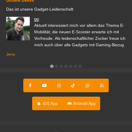
Unsere Geeks
Das ist unsere Gadget-Leidenschaft
den
Aktuell interessiert mich vor allem das Thema E-
r.
Mobilität; die neuen E-Scooter erwarte ich mit
Vorfreude. Als leidenschaftlicher Zocker freue ich
mich auch über alle Gadgets mit Gaming-Bezug.
Ma
ga
Jens
er
iOS App
Android App