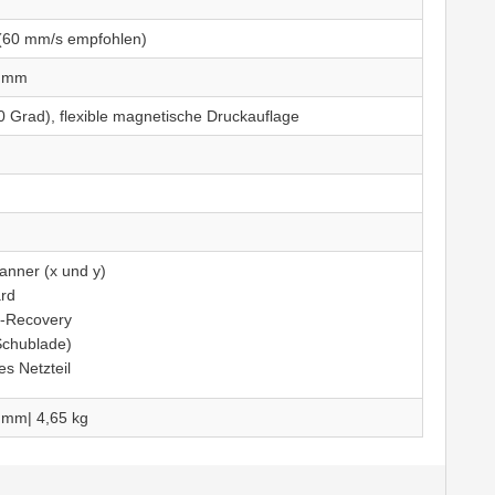
(60 mm/s empfohlen)
0 mm
0 Grad), flexible magnetische Druckauflage
nner (x und y)
ard
-Recovery
Schublade)
s Netzteil
 mm| 4,65 kg