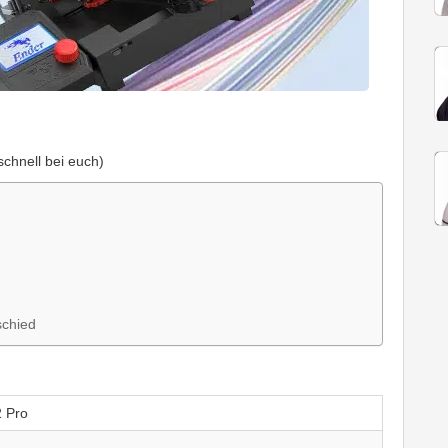
chnell bei euch)
schied
2 Pro