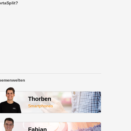
rtaSplit?
hemenwelten
Thorben
Smartphones
Fabian