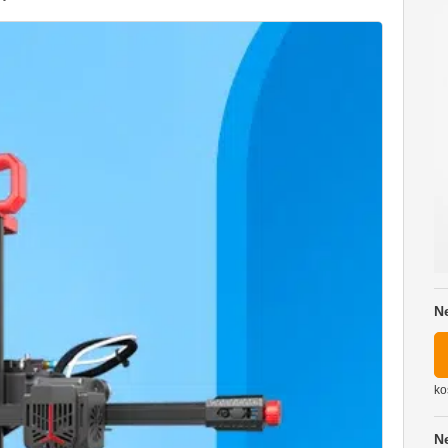
N
ko
N