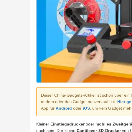
Dieser China-Gadgets-Artikel ist schon über ein 
anders oder das Gadget ausverkauft ist.
Hier ge
App für
Android
oder
iOS
, um kein Gadget meh
Kleiner
Einstiegsdrucker
oder
mobiles Zweitgerä
euch sein. Der kleine
Cantilever-3D-Drucker
von Cr