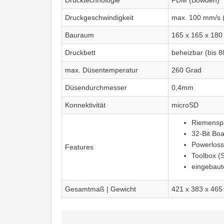
Drucktechnologie
FDM (Bowden)
Druckgeschwindigkeit
max. 100 mm/s 
Bauraum
165 x 165 x 18
Druckbett
beheizbar (bis 8
max. Düsentemperatur
260 Grad
Düsendurchmesser
0,4mm
Konnektivität
microSD
Riemenspa
32-Bit Bo
Powerloss
Features
Toolbox (
eingebaute
Gesamtmaß | Gewicht
421 x 383 x 465