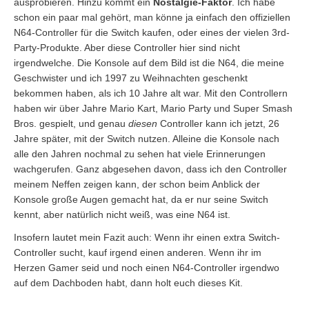
ausprobieren. Hinzu kommt ein
Nostalgie-Faktor
. Ich habe
schon ein paar mal gehört, man könne ja einfach den offiziellen
N64-Controller für die Switch kaufen, oder eines der vielen 3rd-
Party-Produkte. Aber diese Controller hier sind nicht
irgendwelche. Die Konsole auf dem Bild ist die N64, die meine
Geschwister und ich 1997 zu Weihnachten geschenkt
bekommen haben, als ich 10 Jahre alt war. Mit den Controllern
haben wir über Jahre Mario Kart, Mario Party und Super Smash
Bros. gespielt, und genau
diesen
Controller kann ich jetzt, 26
Jahre später, mit der Switch nutzen. Alleine die Konsole nach
alle den Jahren nochmal zu sehen hat viele Erinnerungen
wachgerufen. Ganz abgesehen davon, dass ich den Controller
meinem Neffen zeigen kann, der schon beim Anblick der
Konsole große Augen gemacht hat, da er nur seine Switch
kennt, aber natürlich nicht weiß, was eine N64 ist.
Insofern lautet mein Fazit auch: Wenn ihr einen extra Switch-
Controller sucht, kauf irgend einen anderen. Wenn ihr im
Herzen Gamer seid und noch einen N64-Controller irgendwo
auf dem Dachboden habt, dann holt euch dieses Kit.