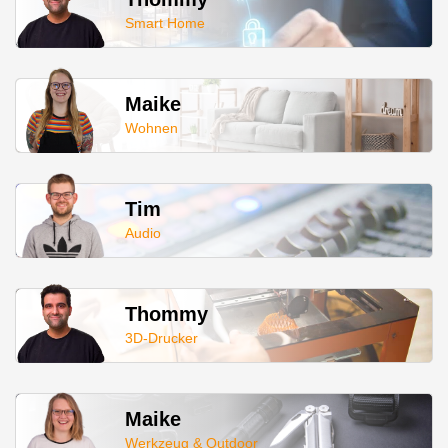
Smart Home
Maike
Wohnen
Tim
Audio
Thommy
3D-Drucker
Maike
Werkzeug & Outdoor