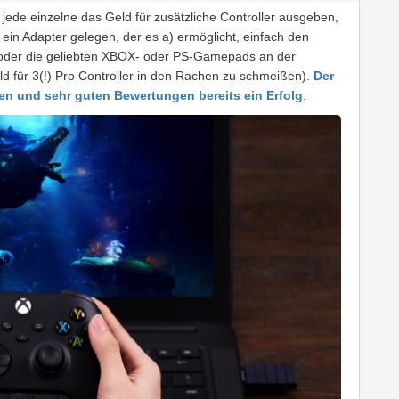
 jede einzelne das Geld für zusätzliche Controller ausgeben,
ein Adapter gelegen, der es a) ermöglicht, einfach den
n oder die geliebten XBOX- oder PS-Gamepads an der
d für 3(!) Pro Controller in den Rachen zu schmeißen).
Der
fen und sehr guten Bewertungen bereits ein Erfolg
.