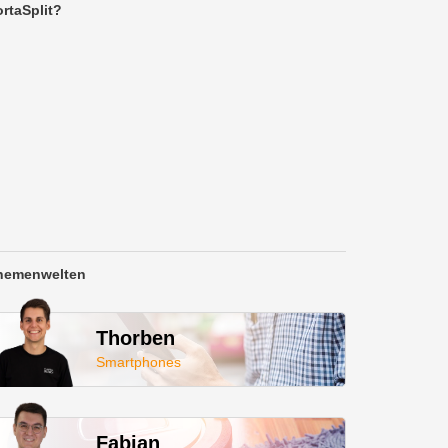
rtaSplit?
hemenwelten
Thorben
Smartphones
Fabian