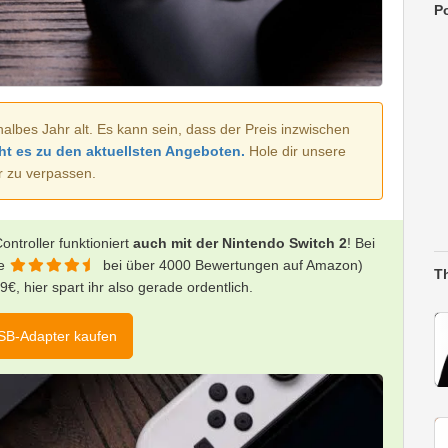
Po
halbes Jahr alt. Es kann sein, dass der Preis inzwischen
ht es zu den aktuellsten Angeboten.
Hole dir unsere
r zu verpassen.
ontroller funktioniert
auch mit der Nintendo Switch 2
! Bei
ne
bei über 4000 Bewertungen auf Amazon)
T
9€, hier spart ihr also gerade ordentlich.
SB-Adapter kaufen