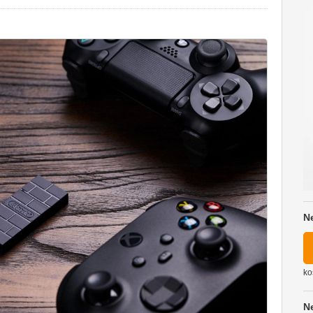
N
ko
N