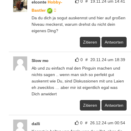
0
#
19.11.24 um 14:41
elconte
Hobby-
Bastler
Da du dich ja sogut auskennst und hier auf großen
Niveau meckerst, warum drehst du nicht dein
eigenes Ding?
Zitieren
Antworten
0
#
20.11.24 um 18:39
Slow mo
Ab und zu einfach mal den Pinguin machen und
nichts sagen .. wenn man sich so perfekt gut
auskennt wie Du, sind Diskussionen mit uns Laien
eh zwecklos … aber mir ist eigentlich egal was
Dich anwidert
Zitieren
Antworten
0
#
26.12.24 um 00:54
dalli