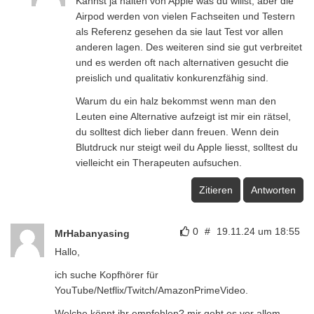
Kannst ja halten von Apple was du willst, aber die
Airpod werden von vielen Fachseiten und Testern
als Referenz gesehen da sie laut Test vor allen
anderen lagen. Des weiteren sind sie gut verbreitet
und es werden oft nach alternativen gesucht die
preislich und qualitativ konkurenzfähig sind.
Warum du ein halz bekommst wenn man den
Leuten eine Alternative aufzeigt ist mir ein rätsel,
du solltest dich lieber dann freuen. Wenn dein
Blutdruck nur steigt weil du Apple liesst, solltest du
vielleicht ein Therapeuten aufsuchen.
Zitieren
Antworten
0
#
19.11.24 um 18:55
MrHabanyasing
Hallo,
ich suche Kopfhörer für
YouTube/Netflix/Twitch/AmazonPrimeVideo.
Welche könnt ihr empfehlen? mir geht es vor allem