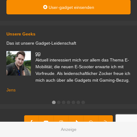
User-gadget einsenden
Unsere Geeks
Das ist unsere Gadget-Leidenschaft
den
Aktuell interessiert mich vor allem das Thema E-
r.
Mobilität; die neuen E-Scooter erwarte ich mit
Vorfreude. Als leidenschaftlicher Zocker freue ich
mich auch über alle Gadgets mit Gaming-Bezug.
Ma
ga
Jens
er