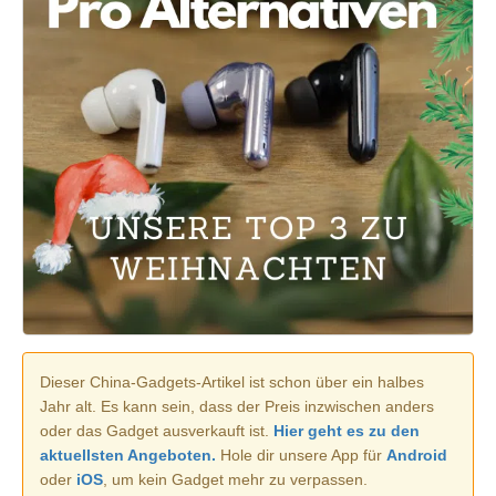
Dieser China-Gadgets-Artikel ist schon über ein halbes
Jahr alt. Es kann sein, dass der Preis inzwischen anders
oder das Gadget ausverkauft ist.
Hier geht es zu den
aktuellsten Angeboten.
Hole dir unsere App für
Android
oder
iOS
, um kein Gadget mehr zu verpassen.