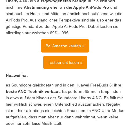
Liberty 4 NC
ein ausgewogeneres Klangbild
. So
erinnert
mich ihre
Abstimmung eher an die Apple AirPods Pro
und
sind auch im Hoch- und Mittelton ähnlich hochauflösend wie die
AirPods Pro. Aus klanglicher Perspektive sind sie also eher das
günstige Pendant zu den Apple AirPods Pro. Dabei kosten sie
allerdings nur zwischen 69€ – 99€.
Bei Amazon kaufen »
Testbericht lesen »
Huawei hat
es Soundcore gleichgetan und in den Huawei FreeBuds 6i
ihre
beste ANC-Technik verbaut
. Es performt für mein Empfinden
in etwa auf dem Niveau der Soundcore Liberty 4 NC. Es fällt mir
hier wirklich schwer, einen Unterschied auszumachen. Negativ
ist mir hier allerdings ein leichtes Rauschen im ANC-Ultra-Modus
aufgefallen, dass man aber nur dann wahrnimmt, wenn keine
oder nur sehr leise Musik läuft.