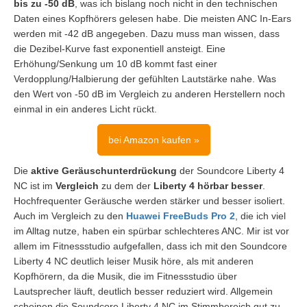
bis zu -50 dB
, was ich bislang noch nicht in den technischen
Daten eines Kopfhörers gelesen habe. Die meisten ANC In-Ears
werden mit -42 dB angegeben. Dazu muss man wissen, dass
die Dezibel-Kurve fast exponentiell ansteigt. Eine
Erhöhung/Senkung um 10 dB kommt fast einer
Verdopplung/Halbierung der gefühlten Lautstärke nahe. Was
den Wert von -50 dB im Vergleich zu anderen Herstellern noch
einmal in ein anderes Licht rückt.
bei Amazon kaufen »
Die
aktive Geräuschunterdrückung
der Soundcore Liberty 4
NC ist im
Vergleich
zu dem der
Liberty
4 hörbar besser
.
Hochfrequenter Geräusche werden stärker und besser isoliert.
Auch im Vergleich zu den
Huawei FreeBuds Pro 2
, die ich viel
im Alltag nutze, haben ein spürbar schlechteres ANC. Mir ist vor
allem im Fitnessstudio aufgefallen, dass ich mit den Soundcore
Liberty 4 NC deutlich leiser Musik höre, als mit anderen
Kopfhörern, da die Musik, die im Fitnessstudio über
Lautsprecher läuft, deutlich besser reduziert wird. Allgemein
scheinen die Soundcore Liberty 4 NC im Stimmbereich gut zu