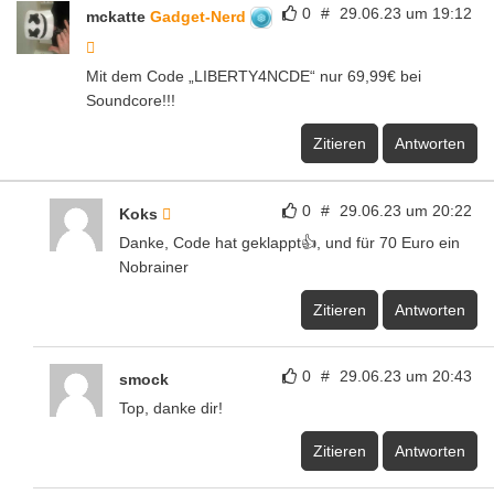
0
#
29.06.23 um 19:12
mckatte
Gadget-Nerd
Mit dem Code „LIBERTY4NCDE“ nur 69,99€ bei
Soundcore!!!
Zitieren
Antworten
0
#
29.06.23 um 20:22
Koks
Danke, Code hat geklappt👍, und für 70 Euro ein
Nobrainer
Zitieren
Antworten
0
#
29.06.23 um 20:43
smock
Top, danke dir!
Zitieren
Antworten