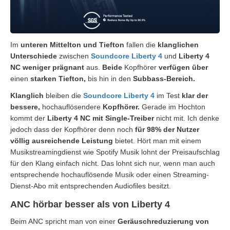
Im
unteren Mittelton und Tiefton
fallen die
klanglichen
Unterschiede
zwischen
Soundcore Liberty 4
und
Liberty 4
NC
weniger prägnant
aus.
Beide
Kopfhörer
verfügen über
einen
starken Tiefton,
bis hin in den
Subbass-Bereich.
Klanglich
bleiben die
Soundcore Liberty 4
im Test
klar der
bessere,
hochauflösendere
Kopfhörer.
Gerade im Hochton
kommt der
Liberty 4 NC mit Single-Treiber
nicht mit. Ich denke
jedoch dass der Kopfhörer denn noch
für 98% der Nutzer
völlig ausreichende Leistung
bietet. Hört man mit einem
Musikstreamingdienst wie Spotify Musik lohnt der Preisaufschlag
für den Klang einfach nicht. Das lohnt sich nur, wenn man auch
entsprechende hochauflösende Musik oder einen Streaming-
Dienst-Abo mit entsprechenden Audiofiles besitzt.
ANC hörbar besser als von Liberty 4
Beim ANC spricht man von einer
Geräuschreduzierung von