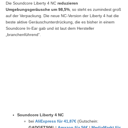
Die Soundcore Liberty 4 NC
reduzieren
Umgebungsgeräusche um 98,5%
, so steht es zumindest groß
auf der Verpackung. Die neue NC-Version der Liberty 4 hat die
beste aktive Geräuschunterdrückung, die es bisher in einem
Soundcore In-Ear gab und ist laut dem Hersteller
„branchenführend“.
Soundcore Liberty 4 NC
bei
AliExpress für 41,87€
(Gutschein:
GADGETS06
) |
Amazon für 56€
|
MediaMarkt für