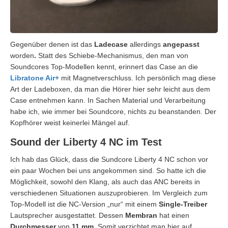
Gegenüber denen ist das
Ladecase
allerdings
angepasst
worden
.
Statt des Schiebe-Mechanismus, den man von
Soundcores Top-Modellen kennt, erinnert das Case an die
Libratone Air+
mit Magnetverschluss. Ich persönlich mag diese
Art der Ladeboxen, da man die Hörer hier sehr leicht aus dem
Case entnehmen kann. In Sachen Material und Verarbeitung
habe ich, wie immer bei Soundcore, nichts zu beanstanden. Der
Kopfhörer weist keinerlei Mängel auf.
Sound der Liberty 4 NC im Test
Ich hab das Glück, dass die Sundcore Liberty 4 NC schon vor
ein paar Wochen bei uns angekommen sind. So hatte ich die
Möglichkeit, sowohl den Klang, als auch das ANC bereits in
verschiedenen Situationen auszuprobieren. Im Vergleich zum
Top-Modell ist die NC-Version „nur“ mit einem
Single-Treiber
Lautsprecher ausgestattet. Dessen
Membran
hat einen
Durchmesser
von
11 mm
. Somit verzichtet man hier auf