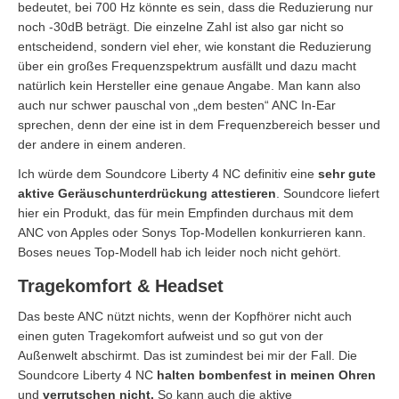
bedeutet, bei 700 Hz könnte es sein, dass die Reduzierung nur
noch -30dB beträgt. Die einzelne Zahl ist also gar nicht so
entscheidend, sondern viel eher, wie konstant die Reduzierung
über ein großes Frequenzspektrum ausfällt und dazu macht
natürlich kein Hersteller eine genaue Angabe. Man kann also
auch nur schwer pauschal von „dem besten“ ANC In-Ear
sprechen, denn der eine ist in dem Frequenzbereich besser und
der andere in einem anderen.
Ich würde dem Soundcore Liberty 4 NC definitiv eine
sehr gute
aktive Geräuschunterdrückung attestieren
. Soundcore liefert
hier ein Produkt, das für mein Empfinden durchaus mit dem
ANC von Apples oder Sonys Top-Modellen konkurrieren kann.
Boses neues Top-Modell hab ich leider noch nicht gehört.
Tragekomfort & Headset
Das beste ANC nützt nichts, wenn der Kopfhörer nicht auch
einen guten Tragekomfort aufweist und so gut von der
Außenwelt abschirmt. Das ist zumindest bei mir der Fall. Die
Soundcore Liberty 4 NC
halten bombenfest in meinen
Ohren
und
verrutschen nicht.
So kann auch die aktive