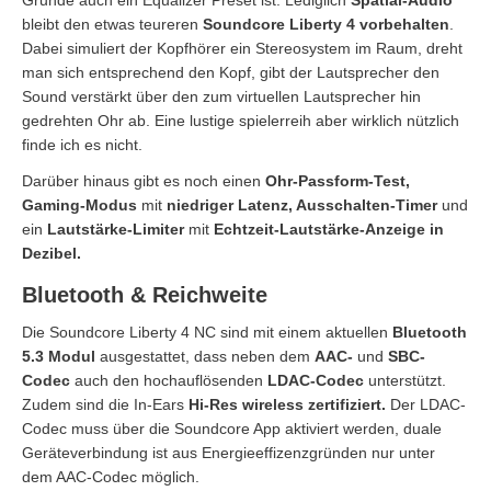
Grunde auch ein Equalizer Preset ist. Lediglich
Spatial-Audio
bleibt den etwas teureren
Soundcore Liberty
4 vorbehalten
.
Dabei simuliert der Kopfhörer ein Stereosystem im Raum, dreht
man sich entsprechend den Kopf, gibt der Lautsprecher den
Sound verstärkt über den zum virtuellen Lautsprecher hin
gedrehten Ohr ab. Eine lustige spielerreih aber wirklich nützlich
finde ich es nicht.
Darüber hinaus gibt es noch einen
Ohr-Passform-Test,
Gaming-Modus
mit
niedriger Latenz, Ausschalten-Timer
und
ein
Lautstärke-Limiter
mit
Echtzeit-Lautstärke-Anzeige in
Dezibel.
Bluetooth & Reichweite
Die Soundcore Liberty 4 NC sind mit einem aktuellen
Bluetooth
5.3 Modul
ausgestattet, dass neben dem
AAC-
und
SBC-
Codec
auch den hochauflösenden
LDAC-Codec
unterstützt.
Zudem sind die In-Ears
Hi-Res wireless zertifiziert.
Der LDAC-
Codec muss über die Soundcore App aktiviert werden, duale
Geräteverbindung ist aus Energieeffizenzgründen nur unter
dem AAC-Codec möglich.