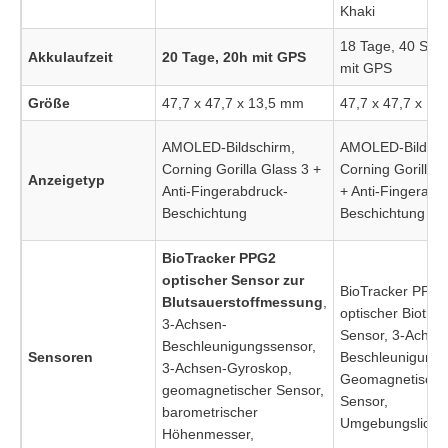
Khaki
18 Tage, 40 Stu
Akkulaufzeit
20 Tage, 20h mit GPS
mit GPS
Größe
47,7 x 47,7 x 13,5 mm
47,7 x 47,7 x 1
AMOLED-Bildschirm,
AMOLED-Bildsch
Corning Gorilla Glass 3 +
Corning Gorilla 
Anzeigetyp
Anti-Fingerabdruck-
+ Anti-Fingerabd
Beschichtung
Beschichtung
BioTracker PPG2
optischer Sensor zur
BioTracker PPG
Blutsauerstoffmessung
,
optischer Biotrac
3-Achsen-
Sensor, 3-Achse
Beschleunigungssensor,
Sensoren
Beschleunigungs
3-Achsen-Gyroskop,
Geomagnetische
geomagnetischer Sensor,
Sensor,
barometrischer
Umgebungslicht
Höhenmesser,