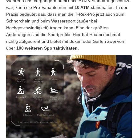
Während das Vorgängermodell nach ATM5-Standard geschützt
war, kann die Pro-Variante nun mit
10 ATM
standhalten. In der
Praxis bedeutet das, dass man die T-Rex-Pro jetzt auch zum
Schnorcheln und beim Wassersport (außer bei
Hochgeschwindigkeit) tragen kann. Eine der größten
Änderungen sind die Sportprofile. Hier hat Huami nochmal
richtig aufgedreht und bietet mit Boxen oder Surfen zwei von
über
100 weiteren Sportaktivitäten
.