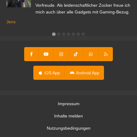
Vorfreude. Als leidenschaftlicher Zocker freue ich
mich auch über alle Gadgets mit Gaming-Bezug.
Ma
ga
Jens
er
iOS App
Android App
Impressum
Inhalte melden
Nutzungsbedingungen