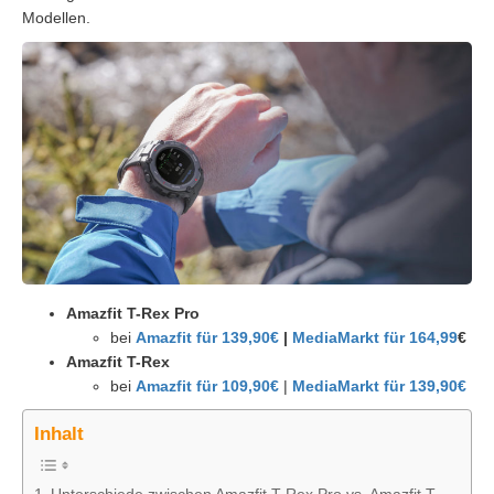
Modellen.
Amazfit T-Rex Pro
bei
Amazfit für 139,90€
|
MediaMarkt für 164,99
€
Amazfit T-Rex
bei
Amazfit für 109,90€
|
MediaMarkt für 139,90€
Inhalt
Unterschiede zwischen Amazfit T-Rex Pro vs. Amazfit T-