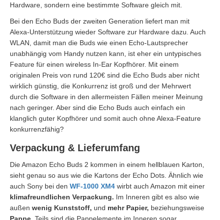
Hardware, sondern eine bestimmte Software gleich mit.
Bei den Echo Buds der zweiten Generation liefert man mit
Alexa-Unterstützung wieder Software zur Hardware dazu. Auch
WLAN, damit man die Buds wie einen Echo-Lautsprecher
unabhängig vom Handy nutzen kann, ist eher ein untypisches
Feature für einen wireless In-Ear Kopfhörer. Mit einem
originalen Preis von rund 120€ sind die Echo Buds aber nicht
wirklich günstig, die Konkurrenz ist groß und der Mehrwert
durch die Software in den allermeisten Fällen meiner Meinung
nach geringer. Aber sind die Echo Buds auch einfach ein
klanglich guter Kopfhörer und somit auch ohne Alexa-Feature
konkurrenzfähig?
Verpackung & Lieferumfang
Die Amazon Echo Buds 2 kommen in einem hellblauen Karton,
sieht genau so aus wie die Kartons der Echo Dots. Ähnlich wie
auch Sony bei den
WF-1000 XM4
wirbt auch Amazon mit einer
klimafreundlichen Verpackung.
Im Inneren gibt es also wie
außen
wenig Kunststoff,
und
mehr Papier,
beziehungsweise
Pappe.
Teils sind die Pappelemente im Inneren sogar