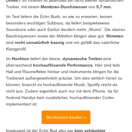
Ohren?
Im Inneren ist jedenfalls ein recht kleiner dynamischen
Treiber, mit einem
Membran-Durchmesser
von
5,7 mm.
Im Test liefern die Echo Buds, so wie zu erwarten, keinen
besonders wuchtigen Subbass, da liefert beispielsweise
Soundcore oder auch Earfun deutlich mehr „Wums“. Die oberen
Bassfrequenzen sowie der Mittelton klingen aber gut.
Stimmen
sind
nicht unnatürlich bassig
und mir gefällt das natürliche
Klangprofil.
Im
Hochton
liefert der kleine,
dynamische Treiber
eine
überraschend
hochauflösende Performance.
Hier sind teils
Hall und Raumeffekte hörbar und Instrumente klingen für die
Treiberart außergewöhnlich präzise. Um dies wirklich hören zu
können, braucht es hochauflösende Musik, Spotify reicht da
nicht aus. Zudem eigentlich auch nur mit dem iPhone, da für
Android Handys kein zusätzlicher, hochauflösender Codec
implementiert ist.
Bei Amazon kaufen »
Insgesamt ist der Echo Bud also gar
kein schlechter