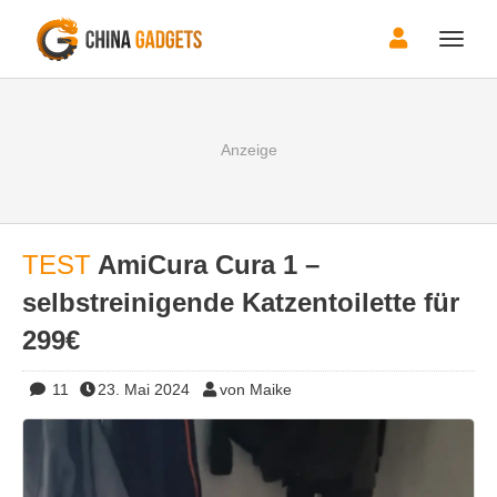
Toggle
naviga
TEST
AmiCura Cura 1 –
selbstreinigende Katzentoilette für
299€
11
23. Mai 2024
von Maike