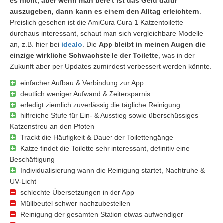
es nicht, aber wenn man bereit ist das Geld dafür
auszugeben, dann kann es einem den Alltag erleichtern
.
Preislich gesehen ist die AmiCura Cura 1 Katzentoilette
durchaus interessant, schaut man sich vergleichbare Modelle
an, z.B. hier bei
idealo
. Die
App bleibt in meinen Augen die
einzige wirkliche Schwachstelle der Toilette
, was in der
Zukunft aber per Updates zumindest verbessert werden könnte.
einfacher Aufbau & Verbindung zur App
deutlich weniger Aufwand & Zeitersparnis
erledigt ziemlich zuverlässig die tägliche Reinigung
hilfreiche Stufe für Ein- & Ausstieg sowie überschüssiges
Katzenstreu an den Pfoten
Trackt die Häufigkeit & Dauer der Toilettengänge
Katze findet die Toilette sehr interessant, definitiv eine
Beschäftigung
Individualisierung wann die Reinigung startet, Nachtruhe &
UV-Licht
schlechte Übersetzungen in der App
Müllbeutel schwer nachzubestellen
Reinigung der gesamten Station etwas aufwendiger