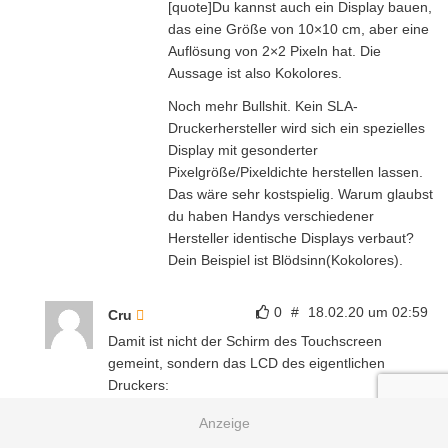
[quote]Du kannst auch ein Display bauen,
das eine Größe von 10×10 cm, aber eine
Auflösung von 2×2 Pixeln hat. Die
Aussage ist also Kokolores.
Noch mehr Bullshit. Kein SLA-
Druckerhersteller wird sich ein spezielles
Display mit gesonderter
Pixelgröße/Pixeldichte herstellen lassen.
Das wäre sehr kostspielig. Warum glaubst
du haben Handys verschiedener
Hersteller identische Displays verbaut?
Dein Beispiel ist Blödsinn(Kokolores).
0
#
18.02.20 um 02:59
Cru
Damit ist nicht der Schirm des Touchscreen
gemeint, sondern das LCD des eigentlichen
Druckers:
SLA-Drucker drucken in Schichten aus Resin,
welche mittels einer UV-Lichtquelle ausgehärtet