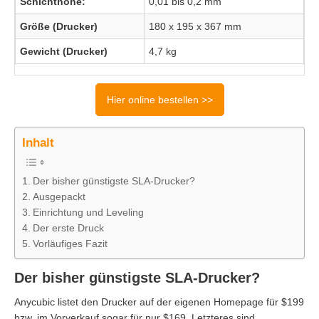
Schichthöhe:
0,01 bis 0,2 mm
Größe (Drucker)
180 x 195 x 367 mm
Gewicht (Drucker)
4,7 kg
Hier online bestellen >>
Inhalt
Der bisher günstigste SLA-Drucker?
Ausgepackt
Einrichtung und Leveling
Der erste Druck
Vorläufiges Fazit
Der bisher günstigste SLA-Drucker?
Anycubic listet den Drucker auf der eigenen Homepage für $199
bzw. im Vorverkauf sogar für nur $169. Letzteres sind