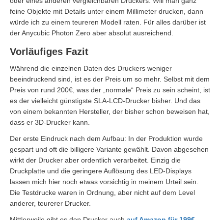
oder eines anderen vergleichbaren Druckers. Will man ganz
feine Objekte mit Details unter einem Millimeter drucken, dann
würde ich zu einem teureren Modell raten. Für alles darüber ist
der Anycubic Photon Zero aber absolut ausreichend.
Vorläufiges Fazit
Während die einzelnen Daten des Druckers weniger
beeindruckend sind, ist es der Preis um so mehr. Selbst mit dem
Preis von rund 200€, was der „normale“ Preis zu sein scheint, ist
es der vielleicht günstigste SLA-LCD-Drucker bisher. Und das
von einem bekannten Hersteller, der bisher schon beweisen hat,
dass er 3D-Drucker kann.
Der erste Eindruck nach dem Aufbau: In der Produktion wurde
gespart und oft die billigere Variante gewählt. Davon abgesehen
wirkt der Drucker aber ordentlich verarbeitet. Einzig die
Druckplatte und die geringere Auflösung des LED-Displays
lassen mich hier noch etwas vorsichtig in meinem Urteil sein.
Die Testdrucke waren in Ordnung, aber nicht auf dem Level
anderer, teurerer Drucker.
Mittlerweile gibt es den Drucker auch
auf Amazon für 199€
.