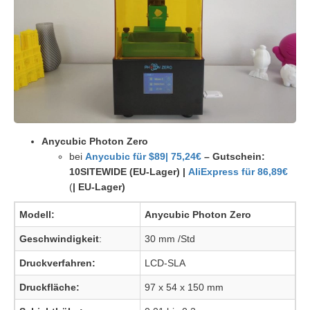
Anycubic Photon Zero
bei
Anycubic für $89| 75,24€
– Gutschein:
10SITEWIDE
(EU-Lager) |
AliExpress für 86,89€
(
|
EU-Lager)
Modell:
Anycubic Photon Zero
Geschwindigkeit
:
30 mm /Std
Druckverfahren:
LCD-SLA
Druckfläche:
97 x 54 x 150 mm