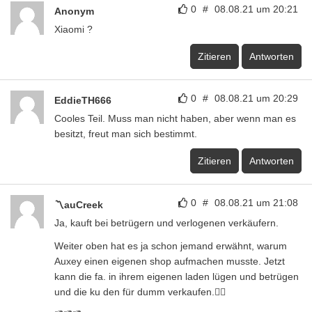
0
#
08.08.21 um 20:21
Anonym
Xiaomi ?
Zitieren
Antworten
0
#
08.08.21 um 20:29
EddieTH666
Cooles Teil. Muss man nicht haben, aber wenn man es
besitzt, freut man sich bestimmt.
Zitieren
Antworten
0
#
08.08.21 um 21:08
〽️auCreek
Ja, kauft bei betrügern und verlogenen verkäufern.
Weiter oben hat es ja schon jemand erwähnt, warum
Auxey einen eigenen shop aufmachen musste. Jetzt
kann die fa. in ihrem eigenen laden lügen und betrügen
und die ku den für dumm verkaufen.🤦‍♂️