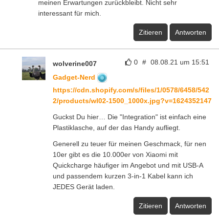
meinen Erwartungen zurückbleibt. Nicht sehr
interessant für mich.
Zitieren
Antworten
0
#
08.08.21 um 15:51
wolverine007
Gadget-Nerd
https://cdn.shopify.com/s/files/1/0578/6458/542
2/products/wl02-1500_1000x.jpg?v=1624352147
Guckst Du hier… Die "Integration" ist einfach eine
Plastiklasche, auf der das Handy aufliegt.
Generell zu teuer für meinen Geschmack, für nen
10er gibt es die 10.000er von Xiaomi mit
Quickcharge häufiger im Angebot und mit USB-A
und passendem kurzen 3-in-1 Kabel kann ich
JEDES Gerät laden.
Zitieren
Antworten