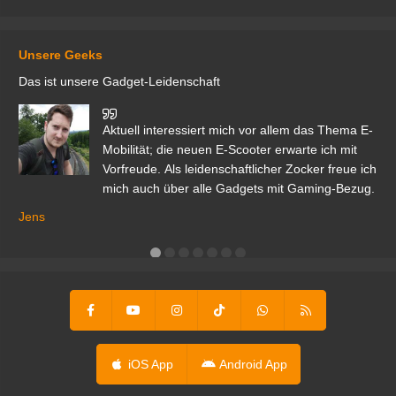
Unsere Geeks
Das ist unsere Gadget-Leidenschaft
den
Aktuell interessiert mich vor allem das Thema E-
r.
Mobilität; die neuen E-Scooter erwarte ich mit
Vorfreude. Als leidenschaftlicher Zocker freue ich
mich auch über alle Gadgets mit Gaming-Bezug.
Ma
ga
Jens
er
iOS App
Android App