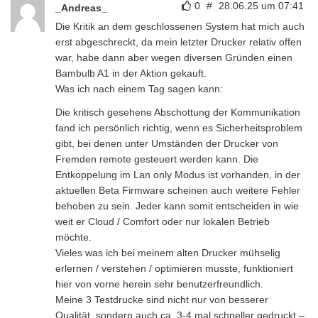
0
#
28.06.25 um 07:41
_Andreas_
Die Kritik an dem geschlossenen System hat mich auch
erst abgeschreckt, da mein letzter Drucker relativ offen
war, habe dann aber wegen diversen Gründen einen
Bambulb A1 in der Aktion gekauft.
Was ich nach einem Tag sagen kann:
Die kritisch gesehene Abschottung der Kommunikation
fand ich persönlich richtig, wenn es Sicherheitsproblem
gibt, bei denen unter Umständen der Drucker von
Fremden remote gesteuert werden kann. Die
Entkoppelung im Lan only Modus ist vorhanden, in der
aktuellen Beta Firmware scheinen auch weitere Fehler
behoben zu sein. Jeder kann somit entscheiden in wie
weit er Cloud / Comfort oder nur lokalen Betrieb
möchte.
Vieles was ich bei meinem alten Drucker mühselig
erlernen / verstehen / optimieren musste, funktioniert
hier von vorne herein sehr benutzerfreundlich.
Meine 3 Testdrucke sind nicht nur von besserer
Qualität, sondern auch ca. 3-4 mal schneller gedruckt –