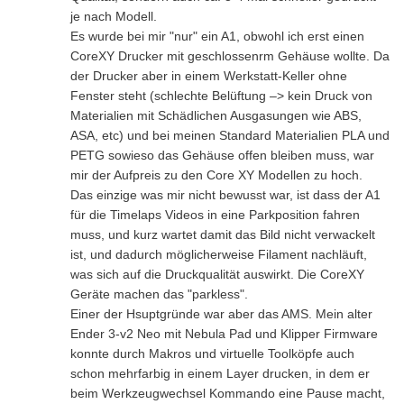
je nach Modell.
Es wurde bei mir "nur" ein A1, obwohl ich erst einen
CoreXY Drucker mit geschlossenrm Gehäuse wollte. Da
der Drucker aber in einem Werkstatt-Keller ohne
Fenster steht (schlechte Belüftung –> kein Druck von
Materialien mit Schädlichen Ausgasungen wie ABS,
ASA, etc) und bei meinen Standard Materialien PLA und
PETG sowieso das Gehäuse offen bleiben muss, war
mir der Aufpreis zu den Core XY Modellen zu hoch.
Das einzige was mir nicht bewusst war, ist dass der A1
für die Timelaps Videos in eine Parkposition fahren
muss, und kurz wartet damit das Bild nicht verwackelt
ist, und dadurch möglicherweise Filament nachläuft,
was sich auf die Druckqualität auswirkt. Die CoreXY
Geräte machen das "parkless".
Einer der Hsuptgründe war aber das AMS. Mein alter
Ender 3-v2 Neo mit Nebula Pad und Klipper Firmware
konnte durch Makros und virtuelle Toolköpfe auch
schon mehrfarbig in einem Layer drucken, in dem er
beim Werkzeugwechsel Kommando eine Pause macht,