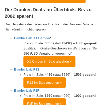
Die Drucker-Deals im Überblick: Bis zu
200€ sparen!
Das Herzstück des Sales sind natürlich die Drucker-Rabatte.
Hier könnt ihr richtig sparen:
Bambu Lab X1 Carbon
:
Preis im Sale:
999€
(statt 1149€) –
150€ gespart!
Zusätzlich: Gratis-Geschenke im Wert von ca. 35-
55€ (USD-Angabe umgerechnet)
X1 Carbon im Sale ansehen »
Bambu Lab P1S
:
Preis im Sale:
449€
(statt 599€) –
150€ gespart!
P1S im Sale ansehen »
Bambu Lab P1P
:
Preis im Sale:
399€
(statt 499€) –
100€ gespart!
P1P im Sale ansehen »