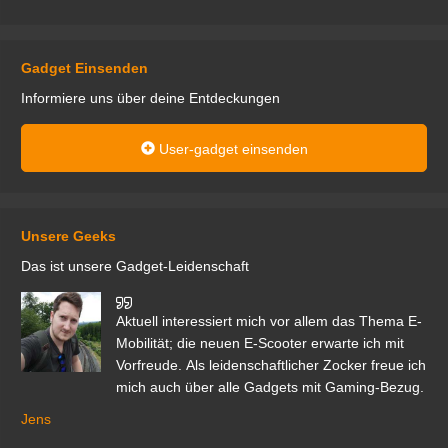
Gadget Einsenden
Informiere uns über deine Entdeckungen
User-gadget einsenden
Unsere Geeks
Das ist unsere Gadget-Leidenschaft
den
Aktuell interessiert mich vor allem das Thema E-
r.
Mobilität; die neuen E-Scooter erwarte ich mit
Vorfreude. Als leidenschaftlicher Zocker freue ich
mich auch über alle Gadgets mit Gaming-Bezug.
Ma
ga
Jens
er