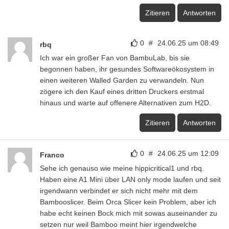
Zitieren
Antworten
0
#
24.06.25 um 08:49
rbq
Ich war ein großer Fan von BambuLab, bis sie
begonnen haben, ihr gesundes Softwareökosystem in
einen weiteren Walled Garden zu verwandeln. Nun
zögere ich den Kauf eines dritten Druckers erstmal
hinaus und warte auf offenere Alternativen zum H2D.
Zitieren
Antworten
0
#
24.06.25 um 12:09
Franco
Sehe ich genauso wie meine hippicritical1 und rbq.
Haben eine A1 Mini über LAN only mode laufen und seit
irgendwann verbindet er sich nicht mehr mit dem
Bambooslicer. Beim Orca Slicer kein Problem, aber ich
habe echt keinen Bock mich mit sowas auseinander zu
setzen nur weil Bamboo meint hier irgendwelche