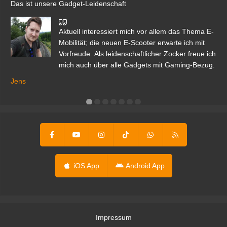
Das ist unsere Gadget-Leidenschaft
den
Aktuell interessiert mich vor allem das Thema E-
r.
Mobilität; die neuen E-Scooter erwarte ich mit
Vorfreude. Als leidenschaftlicher Zocker freue ich
mich auch über alle Gadgets mit Gaming-Bezug.
Ma
ga
Jens
er
iOS App
Android App
Impressum