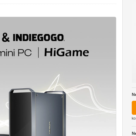
N
ko
N