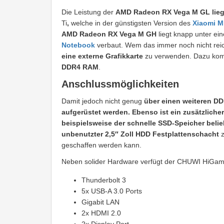
Die Leistung der
AMD Radeon RX Vega M GL lieg
Ti
,
welche in der günstigsten Version des
Xiaomi M
AMD Radeon RX Vega M GH
liegt knapp unter ei
Notebook
verbaut. Wem das immer noch nicht reic
eine externe Grafikkarte
zu verwenden. Dazu ko
DDR4 RAM
.
Anschlussmöglichkeiten
Damit jedoch nicht genug
über einen weiteren
DD
aufgerüstet werden. Ebenso ist ein zusätzliche
beispielsweise der schnelle SSD-Speicher beli
unbenutzter 2,5″ Zoll HDD Festplattenschacht
z
geschaffen werden kann.
Neben solider Hardware verfügt der CHUWI HiGame 
Thunderbolt 3
5x USB-A 3.0 Ports
Gigabit LAN
2x HDMI 2.0
2x Display Port