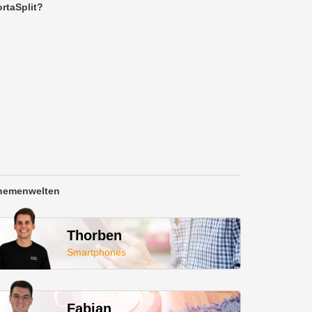
rtaSplit?
hemenwelten
Thorben
Smartphones
Fabian