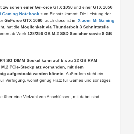
t zwischen einer GeForce GTX 1050
und einer
GTX 1050
i Gaming Notebook
zum Einsatz kommt.
Die Leistung der
ner
GeForce GTX 1060
, auch diese ist im
Xiaomi Mi Gaming
ht, hat die
Möglichkeit
via Thunderbolt 3 Schnittstelle
mmen ab Werk
128/256 GB M.2 SSD Speicher sowie 8 GB
R4 SO-DIMM-Sockel
kann auf bis zu 32 GB RAM
r
M.2 PCIe-
Steckplatz vorhanden, mit dem
ebig aufgestockt werden könnte.
Außerdem steht ein
ur Verfügung, womit genug Platz für Games und sonstiges
über eine Vielzahl von Anschlüssen, mit dabei sind: