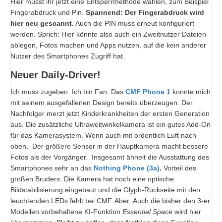
Hier müsst ihr jetzt eine Entsperrmethode wählen, zum Beispiel
Fingerabdruck und Pin.
Spannend: Der Fingerabdruck wird
hier neu gescannt.
Auch die PIN muss erneut konfiguriert
werden. Sprich: Hier könnte also auch ein Zweitnutzer Dateien
ablegen, Fotos machen und Apps nutzen, auf die kein anderer
Nutzer des Smartphones Zugriff hat.
Neuer Daily-Driver!
Ich muss zugeben: Ich bin Fan. Das
CMF Phone 1
konnte mich
mit seinem ausgefallenen Design bereits überzeugen. Der
Nachfolger merzt jetzt Kinderkrankheiten der ersten Generation
aus. Die zusätzliche Ultraweitwinkelkamera ist ein gutes Add-On
für das Kamerasystem. Wenn auch mit ordentlich Luft nach
oben. Der größere Sensor in der Hauptkamera macht bessere
Fotos als der Vorgänger. Insgesamt ähnelt die Ausstattung des
Smartphones sehr an das
Nothing Phone (3a)
.
Vorteil des
großen Bruders: Die Kamera hat noch eine optische
Bildstabilisierung eingebaut und die Glyph-Rückseite mit den
leuchtenden LEDs fehlt bei CMF. Aber: Auch die bisher den 3-er
Modellen vorbehaltene KI-Funktion
Essential Space
wird hier