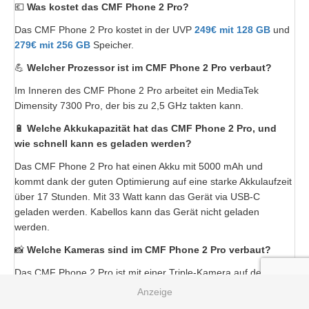
💶
Was kostet das CMF Phone 2 Pro?
Das CMF Phone 2 Pro kostet in der UVP
249€ mit 128 GB
und
279€ mit 256 GB
Speicher.
💪
Welcher Prozessor ist im CMF Phone 2 Pro verbaut?
Im Inneren des CMF Phone 2 Pro arbeitet ein MediaTek
Dimensity 7300 Pro, der bis zu 2,5 GHz takten kann.
🔋
Welche Akkukapazität hat das CMF Phone 2 Pro, und
wie schnell kann es geladen werden?
Das CMF Phone 2 Pro hat einen Akku mit 5000 mAh und
kommt dank der guten Optimierung auf eine starke Akkulaufzeit
über 17 Stunden. Mit 33 Watt kann das Gerät via USB-C
geladen werden. Kabellos kann das Gerät nicht geladen
werden.
📸
Welche Kameras sind im CMF Phone 2 Pro verbaut?
Das CMF Phone 2 Pro ist mit einer Triple-Kamera auf der
Rückseite ausgestattet. Neben der Hauptkamera (50 MP,
ƒ/1.88) und der Ultraweitwinkelkamera (8 MP, ƒ/2.2) gibt es