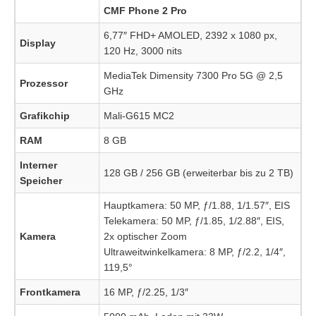
CMF Phone 2 Pro
6,77″ FHD+ AMOLED, 2392 x 1080 px,
Display
120 Hz, 3000 nits
MediaTek Dimensity 7300 Pro 5G @ 2,5
Prozessor
GHz
Grafikchip
Mali-G615 MC2
RAM
8 GB
Interner
128 GB / 256 GB (erweiterbar bis zu 2 TB)
Speicher
Hauptkamera: 50 MP, ƒ/1.88, 1/1.57″, EIS
Telekamera: 50 MP, ƒ/1.85, 1/2.88″, EIS,
Kamera
2x optischer Zoom
Ultraweitwinkelkamera: 8 MP, ƒ/2.2, 1/4″,
119,5°
Frontkamera
16 MP, ƒ/2.25, 1/3″