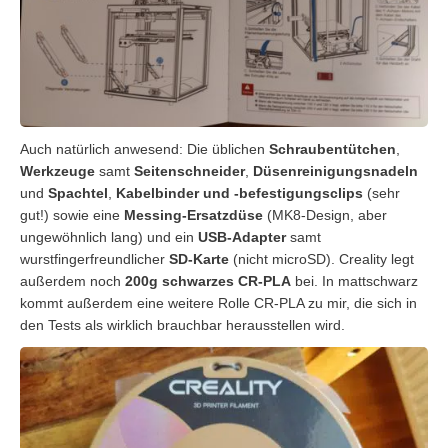
Auch natürlich anwesend: Die üblichen
Schraubentütchen
,
Werkzeuge
samt
Seitenschneider
,
Düsenreinigungsnadeln
und
Spachtel
,
Kabelbinder und -befestigungsclips
(sehr
gut!) sowie eine
Messing-Ersatzdüse
(MK8-Design, aber
ungewöhnlich lang) und ein
USB-Adapter
samt
wurstfingerfreundlicher
SD-Karte
(nicht microSD). Creality legt
außerdem noch
200g schwarzes CR-PLA
bei. In mattschwarz
kommt außerdem eine weitere Rolle CR-PLA zu mir, die sich in
den Tests als wirklich brauchbar herausstellen wird.