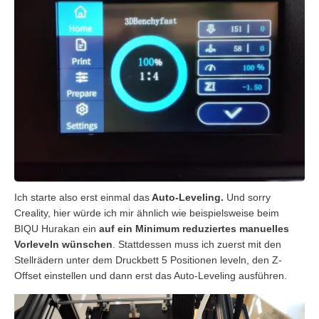
Ich starte also erst einmal das
Auto-Leveling.
Und sorry
Creality, hier würde ich mir ähnlich wie beispielsweise beim
BIQU Hurakan ein
auf ein Minimum reduziertes manuelles
Vorleveln wünschen
. Stattdessen muss ich zuerst mit den
Stellrädern unter dem Druckbett 5 Positionen leveln, den Z-
Offset einstellen und dann erst das Auto-Leveling ausführen.
Video-
Player