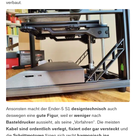
verbaut.
Ansonsten macht der Ender-5 S1
designtechnisch
auch
deswegen eine
gute Figur
, weil er
weniger
nach
Basteldrucker
aussieht, als seine „Vorfahren“. Die meisten
Kabel sind ordentlich verlegt, fixiert oder gar versteckt
und
die
Schrittmotoren
fügen sich recht
harmonisch ins