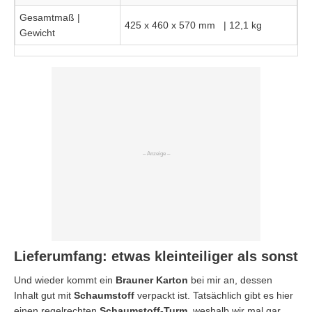
Gesamtmaß |
425 x 460 x 570 mm | 12,1 kg
Gewicht
Lieferumfang: etwas kleinteiliger als sonst
Und wieder kommt ein
Brauner Karton
bei mir an, dessen
Inhalt gut mit
Schaumstoff
verpackt ist. Tatsächlich gibt es hier
einen regelrechten
Schaumstoff-Turm
, weshalb wir mal gar