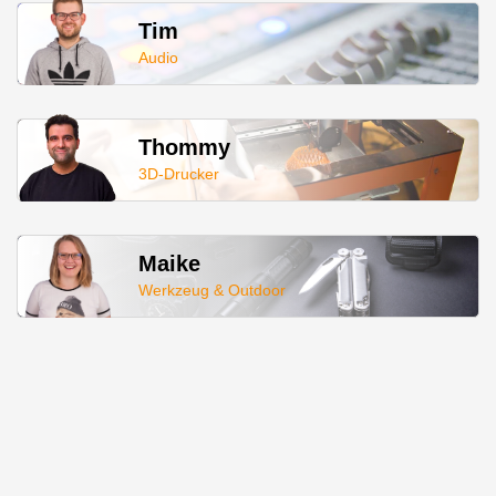
Tim
Audio
Thommy
3D-Drucker
Maike
Werkzeug & Outdoor