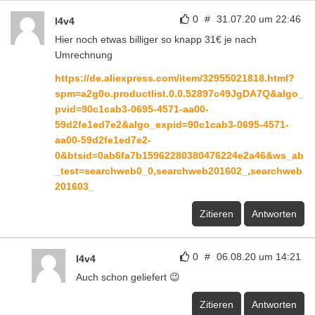
0
#
31.07.20 um 22:46
l4v4
Hier noch etwas billiger so knapp 31€ je nach
Umrechnung
https://de.aliexpress.com/item/32955021818.html?
spm=a2g0o.productlist.0.0.52897c49JgDA7Q&algo_
pvid=90c1cab3-0695-4571-aa00-
59d2fe1ed7e2&algo_expid=90c1cab3-0695-4571-
aa00-59d2fe1ed7e2-
0&btsid=0ab6fa7b15962280380476224e2a46&ws_ab
_test=searchweb0_0,searchweb201602_,searchweb
201603_
Zitieren
Antworten
0
#
06.08.20 um 14:21
l4v4
Auch schon geliefert 😉
Zitieren
Antworten