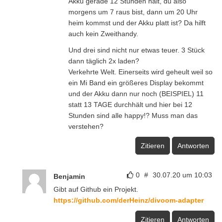
Akku gerade 12 Stunden hält, du also
morgens um 7 raus bist, dann um 20 Uhr
heim kommst und der Akku platt ist? Da hilft
auch kein Zweithandy.
Und drei sind nicht nur etwas teuer. 3 Stück
dann täglich 2x laden?
Verkehrte Welt. Einerseits wird geheult weil so
ein Mi Band ein größeres Display bekommt
und der Akku dann nur noch (BEISPIEL) 11
statt 13 TAGE durchhält und hier bei 12
Stunden sind alle happy!? Muss man das
verstehen?
Zitieren
Antworten
0
#
30.07.20 um 10:03
Benjamin
Gibt auf Github ein Projekt.
https://github.com/derHeinz/divoom-adapter
Zitieren
Antworten