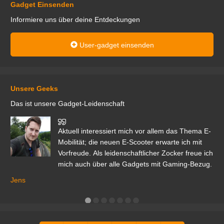
Gadget Einsenden
Informiere uns über deine Entdeckungen
User-gadget einsenden
Unsere Geeks
Das ist unsere Gadget-Leidenschaft
den
Aktuell interessiert mich vor allem das Thema E-
r.
Mobilität; die neuen E-Scooter erwarte ich mit
Vorfreude. Als leidenschaftlicher Zocker freue ich
mich auch über alle Gadgets mit Gaming-Bezug.
Ma
ga
Jens
er