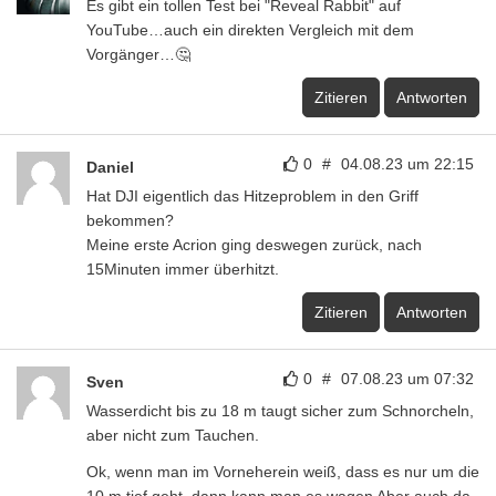
Es gibt ein tollen Test bei "Reveal Rabbit" auf
YouTube…auch ein direkten Vergleich mit dem
Vorgänger…🤔
Zitieren
Antworten
0
#
04.08.23 um 22:15
Daniel
Hat DJI eigentlich das Hitzeproblem in den Griff
bekommen?
Meine erste Acrion ging deswegen zurück, nach
15Minuten immer überhitzt.
Zitieren
Antworten
0
#
07.08.23 um 07:32
Sven
Wasserdicht bis zu 18 m taugt sicher zum Schnorcheln,
aber nicht zum Tauchen.
Ok, wenn man im Vorneherein weiß, dass es nur um die
10 m tief geht, dann kann man es wagen Aber auch da