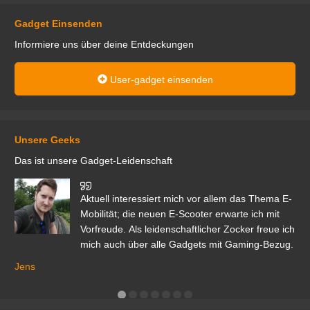
Gadget Einsenden
Informiere uns über deine Entdeckungen
User-gadget einsenden
Unsere Geeks
Das ist unsere Gadget-Leidenschaft
den
Aktuell interessiert mich vor allem das Thema E-
r.
Mobilität; die neuen E-Scooter erwarte ich mit
Vorfreude. Als leidenschaftlicher Zocker freue ich
mich auch über alle Gadgets mit Gaming-Bezug.
Ma
ga
Jens
er