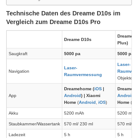
Technische Daten des Dreame D10s im
Vergleich zum Dreame D10s Pro
Dreame D
Dreame D10s
Plus)
Saugkraft
5000 pa
5000 pa
Laser-
Laser-
Navigation
Raumver
Raumvermessung
Objekterk
Dreamehome (
iOS
|
Dreameho
App
Android
) | Xiaomi
Android
)
Home
(
Android
,
iOS
)
Home
(
An
Akku
5200 mAh
5200 mAh
Staubkammer/Wassertank
570 ml/ 230 ml
570 ml/ 2
Ladezeit
5 h
5 h