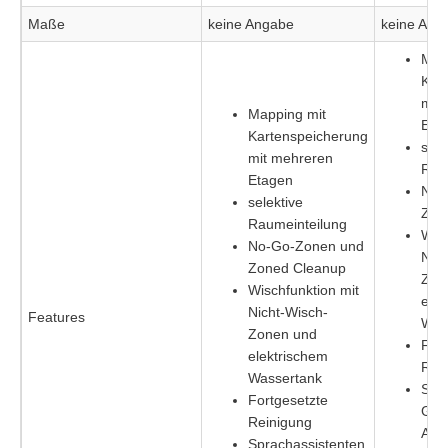
Maße
keine Angabe
keine Ang
Map
Kar
mit
Mapping mit
Eta
Kartenspeicherung
sele
mit mehreren
Rau
Etagen
No-
selektive
Zon
Raumeinteilung
Wisc
No-Go-Zonen und
Nich
Zoned Cleanup
Zon
Wischfunktion mit
elek
Nicht-Wisch-
Features
Was
Zonen und
Fort
elektrischem
Rei
Wassertank
Spr
Fortgesetzte
Goog
Reinigung
Ama
Sprachassistenten