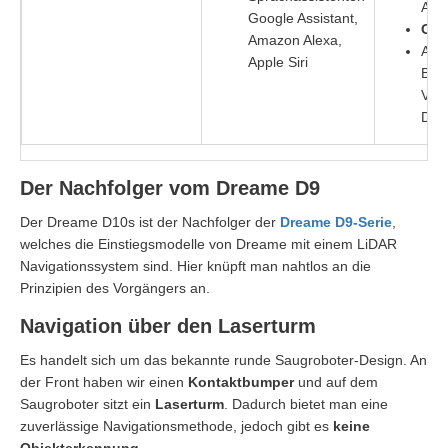
Appl
Google Assistant,
Obj
Amazon Alexa,
Absa
Apple Siri
Beut
Ver
D10
Der Nachfolger vom Dreame D9
Der Dreame D10s ist der Nachfolger der
Dreame D9-Serie
,
welches die Einstiegsmodelle von Dreame mit einem LiDAR
Navigationssystem sind. Hier knüpft man nahtlos an die
Prinzipien des Vorgängers an.
Navigation über den Laserturm
Es handelt sich um das bekannte runde Saugroboter-Design. An
der Front haben wir einen
Kontaktbumper
und auf dem
Saugroboter sitzt ein
Laserturm
. Dadurch bietet man eine
zuverlässige Navigationsmethode, jedoch gibt es
keine
Objekterkennung
.