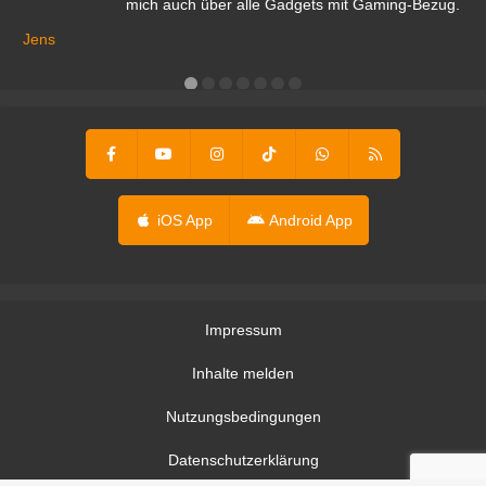
mich auch über alle Gadgets mit Gaming-Bezug.
Ma
ga
Jens
er
iOS App
Android App
Impressum
Inhalte melden
Nutzungsbedingungen
Datenschutzerklärung