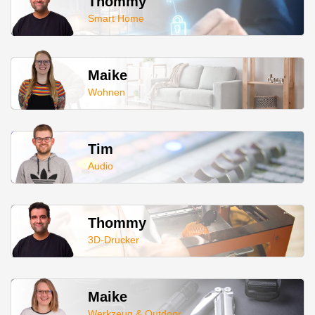
Thommy
Smart Home
Maike
Wohnen
Tim
Audio
Thommy
3D-Drucker
Maike
Werkzeug & Outdoor