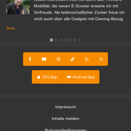
r.
Mobilität; die neuen E-Scooter erwarte ich mit
Vorfreude. Als leidenschaftlicher Zocker freue ich
mich auch über alle Gadgets mit Gaming-Bezug.
Ma
ga
Jens
er
iOS App
Android App
Impressum
Inhalte melden
Nutzungsbedingungen