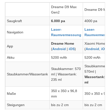
Dreame D9 Max
Dreame D9 Max
Gen2
Saugkraft
6.000 pa
4000 pa
Laser-
Laser-
Navigation
Raumvermessung
Raumvermess
Dreame Home
Xiaomi Home
App
(
Android
|
iOS
)
(
Android
,
iOS
)
Akku
5200 mAh
5200 mAh
Staubkammer:
Staubkammer: 570
570ml |
Staubkammer/Wassertank
ml | Wassertank:
Wassertank: 2
235 ml
ml
350 x 350 x 96,8
Maße
350 x 350 x 96
mm
Steigungen
bis zu 2 cm
bis zu 2 cm