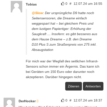
0
#
12.07.24 um 16:55
Tobias
@Slow
: Der ursprüngliche D9 hatte noch
Seitensensoren, die Dreame einfach
weggespart hat – bei gleichem Preis und
dem lustigen Papiertiger: Erhöhung der
Saugkraft … Insofern: es gibt besseres aus
dem Hause Dreame – z.B. den Dreame
D10 Plus S zum Straßenpreis von 275 inkl.
Absaugstation
Für mich war der Wegfall des seitlichen Infrarot-
Sensors schon immer ein Ärgernis. Das kann ich
bei Geräten um 150 Euro oder darunter noch
akzeptieren. Darüber hingegen nicht.
Zitieren
Antworten
0
#
12.07.24 um 18:37
DerHocker