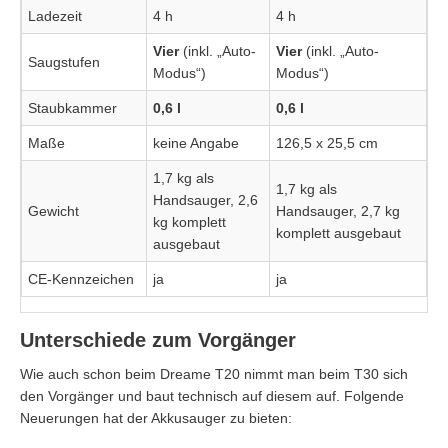
Ladezeit
4 h
4 h
Vier
(inkl. „Auto-
Vier
(inkl. „Auto-
Saugstufen
Modus“)
Modus“)
Staubkammer
0,6 l
0,6 l
Maße
keine Angabe
126,5 x 25,5 cm
1,7 kg als
1,7 kg als
Handsauger, 2,6
Gewicht
Handsauger, 2,7 kg
kg komplett
komplett ausgebaut
ausgebaut
CE-Kennzeichen
ja
ja
Unterschiede zum Vorgänger
Wie auch schon beim Dreame T20 nimmt man beim T30 sich
den Vorgänger und baut technisch auf diesem auf. Folgende
Neuerungen hat der Akkusauger zu bieten: