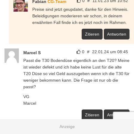
0
#
11.01.23 um 10:52
Fabian
CG-Team
Preise sind jetzt geupdatet, danke für den Hinweis.
Beleidigungen moderieren wir schon, in deinem
erwähnten Fall finde ich es jetzt noch im Rahmen.
Zitieren
Antworten
0
#
22.01.24 um 08:45
Marcel S
Passt die T30 Bodendüse eigentlich an den T20? Meine
ist wieder defekt und ich habe keine Lust für die alte
T20 Düse so viel Geld auszugeben wenn ich die T30 für
weniger bekommen kann. Die Frage ist nur ob die
passt?
VG
Marcel
Zitieren
Antworten
0
#
28.02.24 um 10:21
Sebb