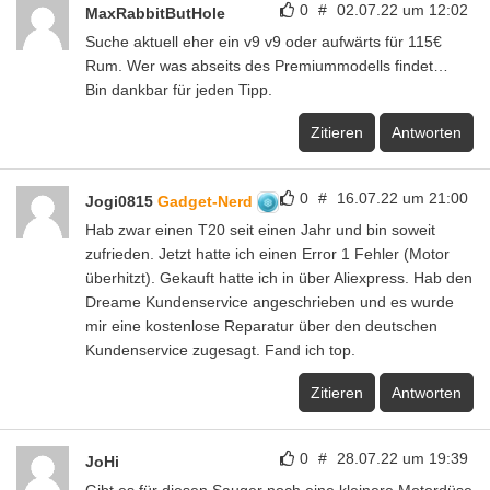
0
#
02.07.22 um 12:02
MaxRabbitButHole
Suche aktuell eher ein v9 v9 oder aufwärts für 115€
Rum. Wer was abseits des Premiummodells findet…
Bin dankbar für jeden Tipp.
Zitieren
Antworten
0
#
16.07.22 um 21:00
Jogi0815
Gadget-Nerd
Hab zwar einen T20 seit einen Jahr und bin soweit
zufrieden. Jetzt hatte ich einen Error 1 Fehler (Motor
überhitzt). Gekauft hatte ich in über Aliexpress. Hab den
Dreame Kundenservice angeschrieben und es wurde
mir eine kostenlose Reparatur über den deutschen
Kundenservice zugesagt. Fand ich top.
Zitieren
Antworten
0
#
28.07.22 um 19:39
JoHi
Gibt es für diesen Sauger noch eine kleinere Motordüse