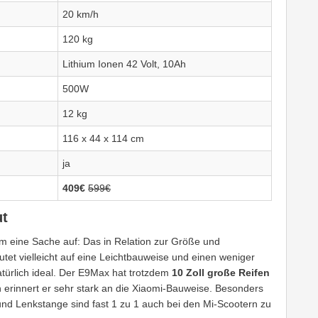
20 km/h
120 kg
Lithium Ionen 42 Volt, 10Ah
500W
12 kg
116 x 44 x 114 cm
ja
409€
599€
ut
lem eine Sache auf: Das in Relation zur Größe und
utet vielleicht auf eine Leichtbauweise und einen weniger
natürlich ideal. Der E9Max hat trotzdem
10 Zoll große Reifen
gn erinnert er sehr stark an die Xiaomi-Bauweise. Besonders
und Lenkstange sind fast 1 zu 1 auch bei den Mi-Scootern zu