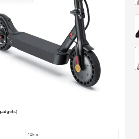
gadgets
)
40km