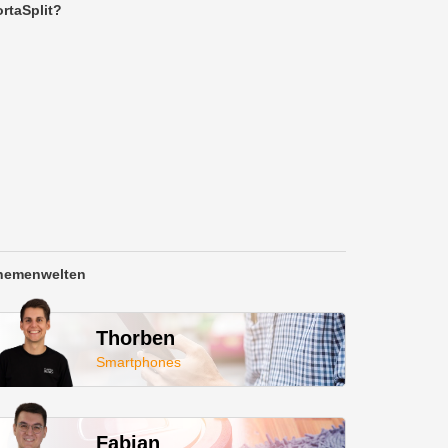
rtaSplit?
hemenwelten
Thorben
Smartphones
Fabian