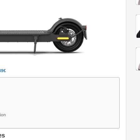
89€
ion
es