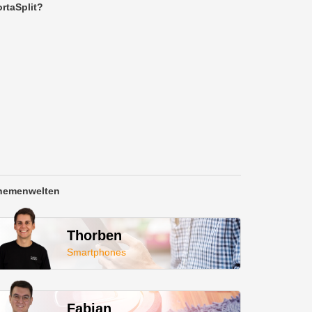
rtaSplit?
hemenwelten
Thorben
Smartphones
Fabian