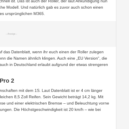
hnell ist. Das ist auch der Roller, der laut Ankündigung nun
che Modell. Und natürlich gab es zuvor auch schon einen
des ursprünglichen M365.
uf das Datenblatt, wenn ihr euch einen der Roller zulegen
 wenn die Namen ähnlich klingen. Auch eine „EU Version“, die
auch in Deutschland erlaubt aufgrund der etwas strengeren
Pro 2
enschaften mit dem 1S. Laut Datenblatt ist er 4 cm länger
eichen 8,5 Zoll Reifen. Sein Gewicht beträgt 14,2 kg. Mit
e und einer elektrischen Bremse – und Beleuchtung vorne
erungen. Die Höchstgeschwindigkeit ist 20 km/h – wie bei