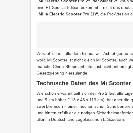
„Mi Electric Scooter Pro 2“
, der wieder 25 km/h sc
eine F1 Special Edition bekommt – nicht das deuts
„Mijia Electric Scooter Pro (1)“
, die Pro-Version 
Worauf ich mit alle dem hinaus will: Achtet genau a
wollt. Mi Scooter ist nicht gleich Mi Scooter, auch
manche China-Shops anbieten, ist nicht unbedingt 
Gesetzgebung hierzulande.
Technische Daten des Mi Scooter 
Wie schon erwähnt teilt sich der Pro 2 fast alle Eig
und 5 cm höher (118 x 43 x 113 cm), hat aber die gl
zwei Bremsen – einer mechanischen Scheibenbrems
und hinten erfüllt er die nötigen Sicherheitsanford
allen in Deutschland zugelassenen E-Scootern.