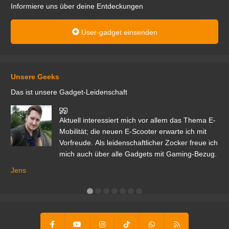
Informiere uns über deine Entdeckungen
User-gadget einsenden
Unsere Geeks
Das ist unsere Gadget-Leidenschaft
den
Aktuell interessiert mich vor allem das Thema E-
r.
Mobilität; die neuen E-Scooter erwarte ich mit
Vorfreude. Als leidenschaftlicher Zocker freue ich
mich auch über alle Gadgets mit Gaming-Bezug.
Ma
ga
Jens
er