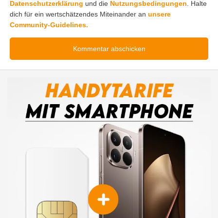
Datenschutzerklärung
und die
Nutzungsbedingungen
. Halte
dich für ein wertschätzendes Miteinander an
unsere
Community-Guidelines.