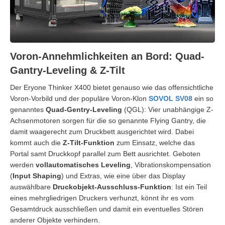
Voron-Annehmlichkeiten an Bord: Quad-
Gantry-Leveling & Z-Tilt
Der Eryone Thinker X400 bietet genauso wie das offensichtliche
Voron-Vorbild und der populäre Voron-Klon
SOVOL SV08
ein so
genanntes
Quad-Gentry-Leveling
(QGL): Vier unabhängige Z-
Achsenmotoren sorgen für die so genannte Flying Gantry, die
damit waagerecht zum Druckbett ausgerichtet wird. Dabei
kommt auch die
Z-Tilt-Funktion
zum Einsatz, welche das
Portal samt Druckkopf parallel zum Bett ausrichtet. Geboten
werden
vollautomatisches Leveling
, Vibrationskompensation
(
Input Shaping
) und Extras, wie eine über das Display
auswählbare
Druckobjekt-Ausschluss-Funktion
: Ist ein Teil
eines mehrgliedrigen Druckers verhunzt, könnt ihr es vom
Gesamtdruck ausschließen und damit ein eventuelles Stören
anderer Objekte verhindern.