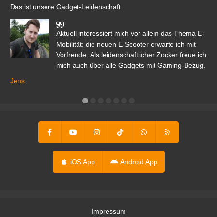
Das ist unsere Gadget-Leidenschaft
den
Aktuell interessiert mich vor allem das Thema E-
r.
Mobilität; die neuen E-Scooter erwarte ich mit
Vorfreude. Als leidenschaftlicher Zocker freue ich
mich auch über alle Gadgets mit Gaming-Bezug.
Ma
ga
Jens
er
iOS App
Android App
Impressum