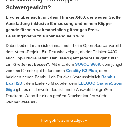
Schwergewicht?
Eryone überrascht mit dem Thinker X400, der wegen Größe,
Ausstattung inklusive Einhausung und reinem Klipper
gerade für sein wahrscheinlich günstiges Preis-
Leistungsverhältnis spannend sein wird.
Dabei bedient man sich einmal mehr beim Open Source-Vorbild,
dem Voron-Projekt. Ein Test wird zeigen, ob der Thinker X400
auch Top-Drucke liefert.
Der Trend geht jedenfalls ganz klar
zu „Größer ist besser“
: Mit u.a. dem
SOVOL SV08
, dem jüngst
von uns für sehr gut befundenen
Creality K2 Plus
, dem
baldigen neuen Bambu Lab Drucker (voraussichtlich
Bambu
Lab H2D
), dem Ender-5 Max oder dem
ELEGOO OrangeStrom
Giga
gibt es mittlerweile deutlich mehr Auswahl bei großen
Druckern. Wenn ihr einen großen Drucker kaufen würdet,
welcher wäre es?
Hier geht's zum Gadget