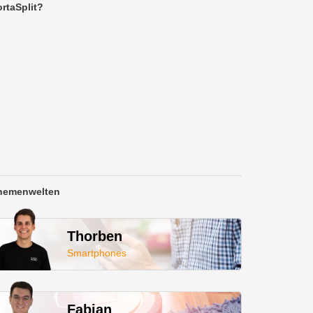
rtaSplit?
hemenwelten
Thorben
Smartphones
Fabian