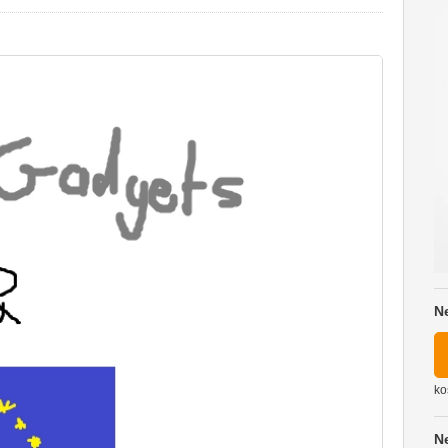
N
ko
N