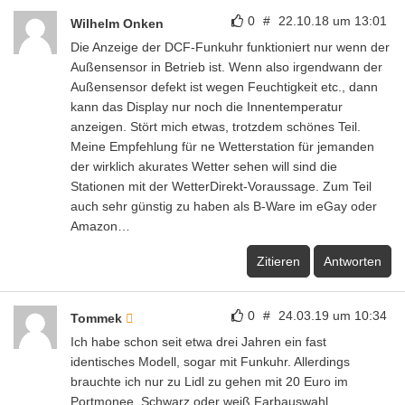
0
#
22.10.18 um 13:01
Wilhelm Onken
Die Anzeige der DCF-Funkuhr funktioniert nur wenn der
Außensensor in Betrieb ist. Wenn also irgendwann der
Außensensor defekt ist wegen Feuchtigkeit etc., dann
kann das Display nur noch die Innentemperatur
anzeigen. Stört mich etwas, trotzdem schönes Teil.
Meine Empfehlung für ne Wetterstation für jemanden
der wirklich akurates Wetter sehen will sind die
Stationen mit der WetterDirekt-Voraussage. Zum Teil
auch sehr günstig zu haben als B-Ware im eGay oder
Amazon…
Zitieren
Antworten
0
#
24.03.19 um 10:34
Tommek
Ich habe schon seit etwa drei Jahren ein fast
identisches Modell, sogar mit Funkuhr. Allerdings
brauchte ich nur zu Lidl zu gehen mit 20 Euro im
Portmonee. Schwarz oder weiß Farbauswahl.