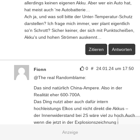
allerdings keinen eigenen Akku. Aber wer ein Auto hat,
hat meist auch 'ne Autobatterie…
Ach ja, und was soll bitte der Unter-Temperatur-Schutz
darstellen? Ich frage mich immer, wer plant eigentlich
so'n Schrott? Sicher keiner, der sich mit Punktscheißen,
Akku's und hohen Strömen auskennt…
Zitieren
Antworten
0
#
24.01.24 um 17:50
Fionn
@The real Randomblame:
Das sind natürlich China-Ampere. Also in der
Realität eher 600-700A.
Das Ding nutzt aber auch dafür intern
hochleistungs Elkos und nicht direkt die Akkus –
der Innenwiderstand bei 2S wäre viel zu hoch.Auch
wenn die jetzt in der Explosionszeichnung nicht
direkt zu sehen sind.
Ich besitze ein ähnliches Gerät und bei 0,15-0,20er