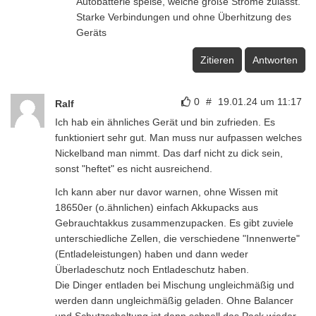
Autobatterie speise, welche große Ströme zulässt.
Starke Verbindungen und ohne Überhitzung des
Geräts
Zitieren
Antworten
0
#
19.01.24 um 11:17
Ralf
Ich hab ein ähnliches Gerät und bin zufrieden. Es
funktioniert sehr gut. Man muss nur aufpassen welches
Nickelband man nimmt. Das darf nicht zu dick sein,
sonst "heftet" es nicht ausreichend.
Ich kann aber nur davor warnen, ohne Wissen mit
18650er (o.ähnlichen) einfach Akkupacks aus
Gebrauchtakkus zusammenzupacken. Es gibt zuviele
unterschiedliche Zellen, die verschiedene "Innenwerte"
(Entladeleistungen) haben und dann weder
Überladeschutz noch Entladeschutz haben.
Die Dinger entladen bei Mischung ungleichmäßig und
werden dann ungleichmäßig geladen. Ohne Balancer
und Schutzschaltung ist dann schnell das Pack wieder