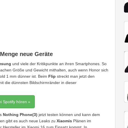
 Menge neue Geräte
msung
und viele der Kritikpunkte an ihren Smartphones. So
 Sachen Größe und Gewicht mithalten, auch wenn Honor sich
 Fold 1 mm dünner ist. Beim
Flip
streckt man jetzt den
it die dünnsten Bildschirmränder in dieser
ei Spotify hören »
as
Nothing Phone(3)
jetzt testen können und kann dem
en gibt es auch neue Leaks zu
Xiaomis
Plänen im
 Hersteller im Xiaomi 16 zum Einsatz kommt. In