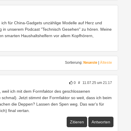
e ich für China-Gadgets unzählige Modelle auf Herz und
g in unserem Podcast "Technisch Gesehen" zu hören. Meine
den smarten Haushaltshelfern vor allem Kopfhörern,
Sortierung:
Neueste
|
Älteste
0
#
11.07.25 um 21:17
n, weil ich mit dem Formfaktor des geschlossenen
u schmal). Jetzt stimmt der Formfaktor so weit, dass ich beim
achen die Deppen? Lassen den Spen weg. Das war's für
h) final vertan.
Zitieren
Antworten