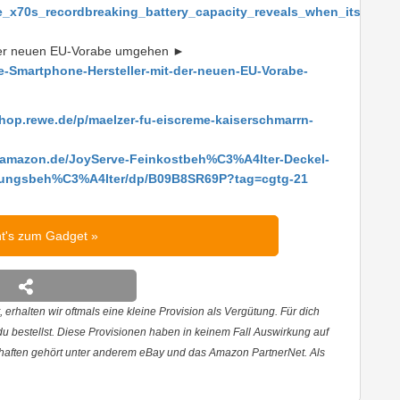
x70s_recordbreaking_battery_capacity_reveals_when_its_getting
 der neuen EU-Vorabe umgehen ►
e-Smartphone-Hersteller-mit-der-neuen-EU-Vorabe-
shop.rewe.de/p/maelzer-fu-eiscreme-kaiserschmarrn-
.amazon.de/JoyServe-Feinkostbeh%C3%A4lter-Deckel-
itungsbeh%C3%A4lter/dp/B09B8SR69P?tag=cgtg-21
ht's zum Gadget
 erhalten wir oftmals eine kleine Provision als Vergütung. Für dich
 du bestellst. Diese Provisionen haben in keinem Fall Auswirkung auf
haften gehört unter anderem eBay und das Amazon PartnerNet. Als