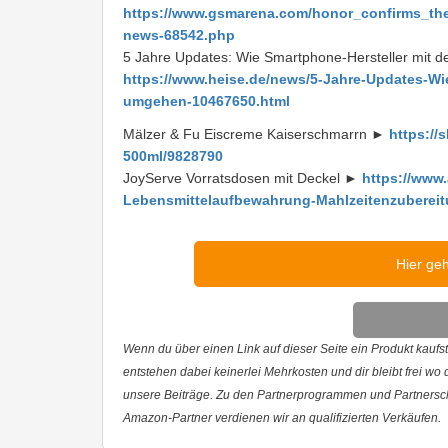
https://www.gsmarena.com/honor_confirms_the_
news-68542.php
5 Jahre Updates: Wie Smartphone-Hersteller mit
https://www.heise.de/news/5-Jahre-Updates-Wi
umgehen-10467650.html
Mälzer & Fu Eiscreme Kaiserschmarrn ►
https://
500ml/9828790
JoyServe Vorratsdosen mit Deckel ►
https://www
Lebensmittelaufbewahrung-Mahlzeitenzubere
Hier ge
Wenn du über einen Link auf dieser Seite ein Produkt kaufst,
entstehen dabei keinerlei Mehrkosten und dir bleibt frei wo
unsere Beiträge. Zu den Partnerprogrammen und Partnersc
Amazon-Partner verdienen wir an qualifizierten Verkäufen.