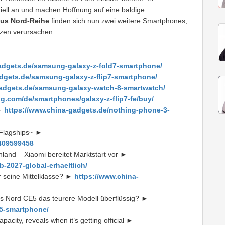
iziell an und machen Hoffnung auf eine baldige
us Nord-Reihe
finden sich nun zwei weitere Smartphones,
tzen verursachen.
adgets.de/samsung-galaxy-z-fold7-smartphone/
dgets.de/samsung-galaxy-z-flip7-smartphone/
gadgets.de/samsung-galaxy-watch-8-smartwatch/
g.com/de/smartphones/galaxy-z-flip7-fe/buy/
 ►
https://www.china-gadgets.de/nothing-phone-3-
 Flagships~ ►
8409599458
land – Xiaomi bereitet Marktstart vor ►
-2027-global-erhaeltlich/
r seine Mittelklasse? ►
https://www.china-
s Nord CE5 das teurere Modell überflüssig? ►
e5-smartphone/
acity, reveals when it’s getting official ►