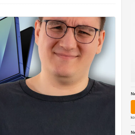
N
ko
N