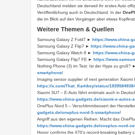
Deutschland melden sie derweil ihr erstes Auto off
Veröffentlichung auch in Deutschland. In der
OnePl
die im Blick auf den Vorgänger aber etwas Kopfkra
Weitere Themen & Quellen
Samsung Galaxy Z Fold7 ►
https://www.china-g
Samsung Galaxy Z Flip7 ►
https://www.china-ga
Samsung Galaxy Watch 8 ►
https://www.china-
Samsung Galaxy Flip7 FE ►
https://www.samsun
Nothing Phone (3) im Test: Ist der Hype zu groß?
smartphone/
Imaging sensor supplier of next generation Xiaomi
https://x.com/That_Kartikey/status/193958493
Xiaomi SU7 – E-Auto fährt erstmals auch in Deutsch
https://www.china-gadgets.de/xiaomi-e-autos-ab
OnePlus Nord 5 – Verschlimmbessert der Herstelle
gadgets.de/oneplus-nord-5-smartphone/
Angriff aus den eigenen Reihen: Macht das OnePlu
https://www.china-gadgets.de/oneplus-nord-c
Honor confirms the X70’s record-breaking battery cap