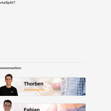
rtaSplit?
hemenwelten
Thorben
Smartphones
Fabian