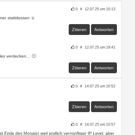
0
#
12.07.25 um 10:13
mer stattdessen ☺️
Zitieren
Antworten
0
#
12.07.25 um 19:41
alles verdecken… 🙂
Zitieren
Antworten
0
#
14.07.25 um 10:52
Zitieren
Antworten
0
#
14.07.25 um 10:57
rst Ende des Monats) weil endlich vernünftiger IP Level, aber