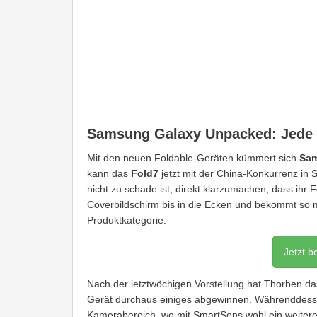
Samsung Galaxy Unpacked: Jede
Mit den neuen Foldable-Geräten kümmert sich
Sa
kann das
Fold7
jetzt mit der China-Konkurrenz in
nicht zu schade ist, direkt klarzumachen, dass ihr
Coverbildschirm bis in die Ecken und bekommt so m
Produktkategorie.
Jetzt b
Nach der letztwöchigen Vorstellung hat Thorben d
Gerät durchaus einiges abgewinnen. Währenddess
Kamerabereich, wo mit SmartSens wohl ein weiterer