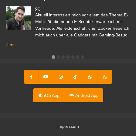
den
Aktuell interessiert mich vor allem das Thema E-
r.
Mobilität; die neuen E-Scooter erwarte ich mit
Vorfreude. Als leidenschaftlicher Zocker freue ich
mich auch über alle Gadgets mit Gaming-Bezug.
Ma
ga
Jens
er
iOS App
Android App
Impressum