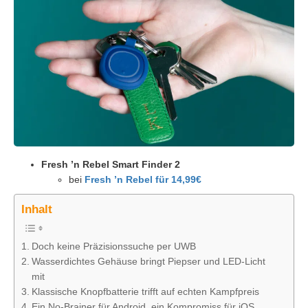
Fresh ’n Rebel Smart Finder 2
bei
Fresh ’n Rebel für 14,99€
Inhalt
Doch keine Präzisionssuche per UWB
Wasserdichtes Gehäuse bringt Piepser und LED-Licht
mit
Klassische Knopfbatterie trifft auf echten Kampfpreis
Ein No-Brainer für Android, ein Kompromiss für iOS