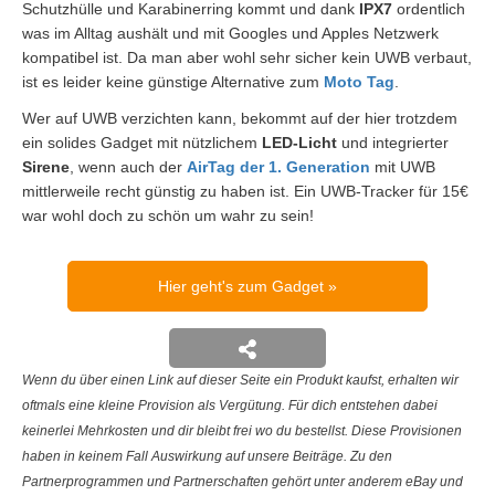
Schutzhülle und Karabinerring kommt und dank
IPX7
ordentlich
was im Alltag aushält und mit Googles und Apples Netzwerk
kompatibel ist. Da man aber wohl sehr sicher kein UWB verbaut,
ist es leider keine günstige Alternative zum
Moto Tag
.
Wer auf UWB verzichten kann, bekommt auf der hier trotzdem
ein solides Gadget mit nützlichem
LED-Licht
und integrierter
Sirene
, wenn auch der
AirTag der 1. Generation
mit UWB
mittlerweile recht günstig zu haben ist. Ein UWB-Tracker für 15€
war wohl doch zu schön um wahr zu sein!
Hier geht's zum Gadget
Wenn du über einen Link auf dieser Seite ein Produkt kaufst, erhalten wir
oftmals eine kleine Provision als Vergütung. Für dich entstehen dabei
keinerlei Mehrkosten und dir bleibt frei wo du bestellst. Diese Provisionen
haben in keinem Fall Auswirkung auf unsere Beiträge. Zu den
Partnerprogrammen und Partnerschaften gehört unter anderem eBay und