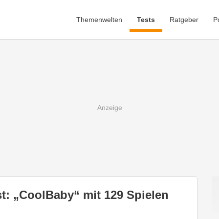
Themenwelten
Tests
Ratgeber
P
t: „CoolBaby“ mit 129 Spielen