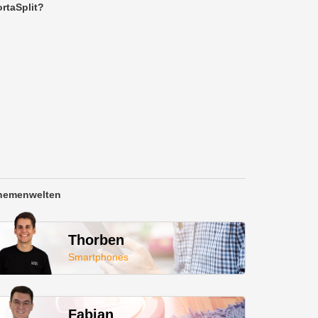
rtaSplit?
hemenwelten
Thorben
Smartphones
Fabian