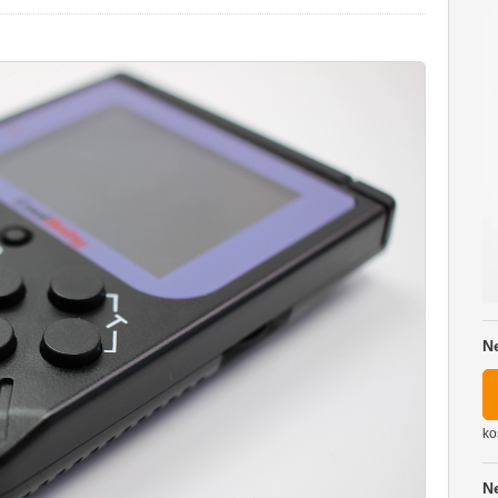
N
ko
N